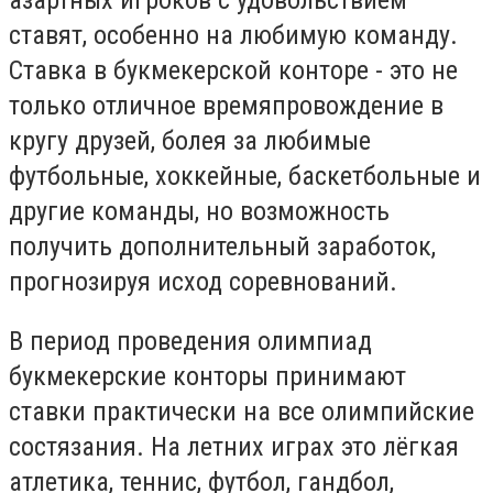
азартных игроков с удовольствием
ставят, особенно на любимую команду.
Ставка в букмекерской конторе - это не
только отличное времяпровождение в
кругу друзей, болея за любимые
футбольные, хоккейные, баскетбольные и
другие команды, но возможность
получить дополнительный заработок,
прогнозируя исход соревнований.
В период проведения олимпиад
букмекерские конторы принимают
ставки практически на все олимпийские
состязания. На летних играх это лёгкая
атлетика, теннис, футбол, гандбол,