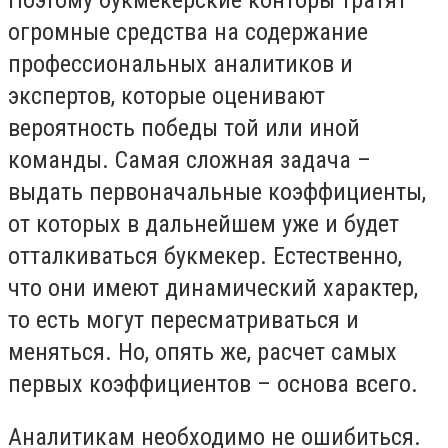
огромные средства на содержание
профессиональных аналитиков и
экспертов, которые оценивают
вероятность победы той или иной
команды. Самая сложная задача –
выдать первоначальные коэффициенты,
от которых в дальнейшем уже и будет
отталкиваться букмекер. Естественно,
что они имеют динамический характер,
то есть могут пересматриваться и
меняться. Но, опять же, расчет самых
первых коэффициентов – основа всего.
Аналитикам необходимо не ошибиться.