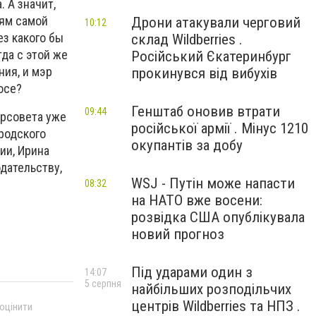
 А значит,
иям самой
Дрони атакували черговий
10:12
з какого бы
склад Wildberries .
гда с этой же
Російський Єкатеринбург
ия, и мэр
прокинувся від вибухів
осе?
Генштаб оновив втрати
09:44
орсовета уже
російської армії . Мінус 1210
родского
окупантів за добу
ии, Ирина
дательству,
WSJ - Путін може напасти
08:32
на НАТО вже восени:
розвідка США опублікувала
новий прогноз
Під ударами один з
14:07
5 серпня
найбільших розподільчих
центрів Wildberries та НПЗ .
 оцінити