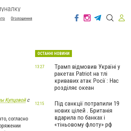
муналку
вто
Оголошення
ОСТАННІ НОВИНИ
Трамп відмовив Україні у
13:27
ракетах Patriot на тлі
кривавих атак Росії : Нас
розділяє океан
ы Купцовой
с
Під санкції потрапили 19
12:15
нових цілей . Британія
вдарила по банках і
то, согласно
«тіньовому флоту» рф
поряжении