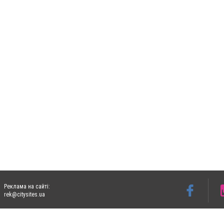
Реклама на сайті:
rek@citysites.ua
Допускається цитування матеріалів без отримання попередньої згоди 06153.com.ua з