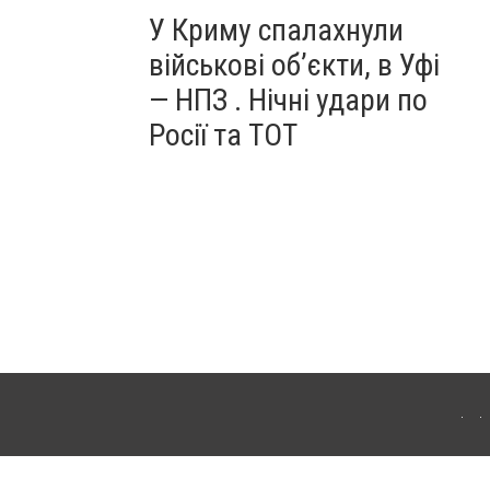
У Криму спалахнули
військові об’єкти, в Уфі
— НПЗ . Нічні удари по
Росії та ТОТ
ердянська. Для інтернет-видань обов'язкове розміщення прямого, відкритого для