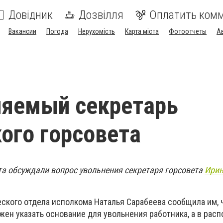
Довідник
Дозвілля
Оплатить ком
Вакансии
Погода
Нерухомість
Карта міста
Фотоотчеты
А
няемый секретарь
ого горсовета
та обсуждали вопрос увольнения секретаря горсовета
Ирин
еского отдела исполкома Наталья Сарабеева сообщила им, ч
жен указать основание для увольнения работника, а в рас