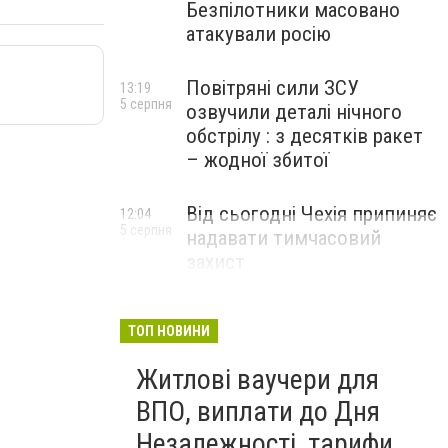
Безпілотники масовано
атакували росію
Повітряні сили ЗСУ
13:19
5 серпня
озвучили деталі нічного
обстрілу : з десятків ракет
– жодної збитої
Від сьогодні Чехія припиняє
12:04
5 серпня
надавати тимчасовий
захист
військовозобов’язаним
українцям
ТОП НОВИНИ
Житлові ваучери для
ВПО, виплати до Дня
Незалежності, тарифи