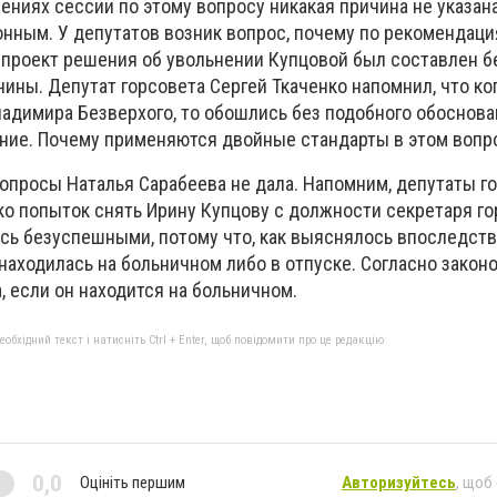
ениях сессии по этому вопросу никакая причина не указана.
онным. У депутатов возник вопрос, почему по рекомендац
проект решения об увольнении Купцовой был составлен бе
чины. Депутат горсовета Сергей Ткаченко напомнил, что ко
адимира Безверхого, то обошлись без подобного обоснован
ние. Почему применяются двойные стандарты в этом вопр
вопросы Наталья Сарабеева не дала. Напомним, депутаты г
о попыток снять Ирину Купцову с должности секретаря го
ись безуспешными, потому что, как выяснялось впоследств
находилась на больничном либо в отпуске. Согласно законо
, если он находится на больничном.
бхідний текст і натисніть Ctrl + Enter, щоб повідомити про це редакцію
0,0
Оцініть першим
Авторизуйтесь
, щоб