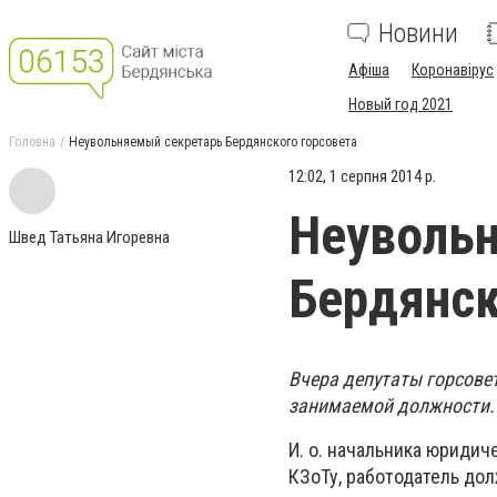
Новини
Афіша
Коронавірус
Новый год 2021
Головна
Неувольняемый секретарь Бердянского горсовета
12:02, 1 серпня 2014 р.
Неуволь
Швед Татьяна Игоревна
Бердянск
Вчера депутаты горсове
занимаемой должности.
И. о. начальника юридич
КЗоТу, работодатель дол