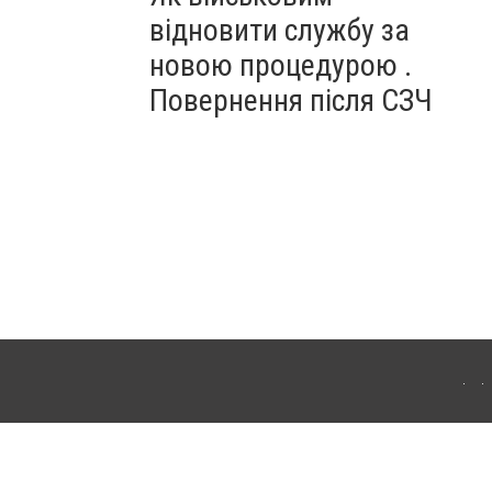
відновити службу за
новою процедурою .
Повернення після СЗЧ
ердянська. Для інтернет-видань обов'язкове розміщення прямого, відкритого для
лама" публікуються на правах реклами.