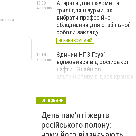
Апарати для шаурми та
13:00
4 серпня
грилі для шаурми: як
вибрати професійне
 оцінити
обладнання для стабільної
роботи закладу
НОВИНИ КОМПАНІЙ
Єдиний НПЗ Грузії
16:14
3 серпня
відмовився від російської
нафти . Знайшов
альтернативу в двох країнах
До чого призвели атаки
15:16
3 серпня
ЗСУ на Wildberries . 200 млрд
ТОП НОВИНИ
збитків і ризик краху банків
День пам'яті жертв
рф
російського полону:
чому його відзначають