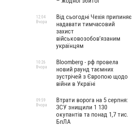
– жодної збитої
Від сьогодні Чехія припиняє
12:04
Вчора
надавати тимчасовий
захист
військовозобов’язаним
українцям
Bloomberg - рф провела
10:26
Вчора
новий раунд таємних
зустрічей з Європою щодо
війни в Україні
Втрати ворога на 5 серпня:
09:59
Вчора
ЗСУ знищили 1 130
окупантів та понад 1,7 тис.
БпЛА