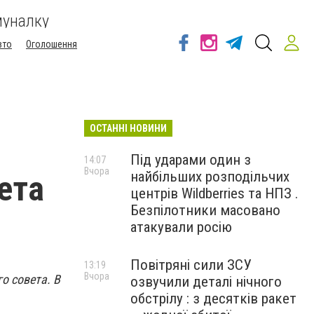
муналку
вто
Оголошення
ОСТАННІ НОВИНИ
Під ударами один з
14:07
Вчора
найбільших розподільчих
ета
центрів Wildberries та НПЗ .
Безпілотники масовано
атакували росію
Повітряні сили ЗСУ
13:19
Вчора
о совета. В
озвучили деталі нічного
обстрілу : з десятків ракет