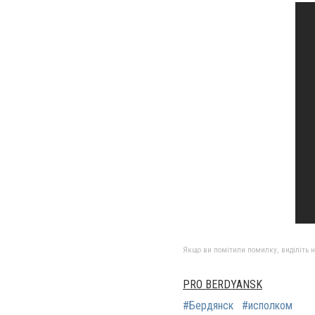
Якщо ви помітили помилку, виділіть нео
PRO BERDYANSK
#Бердянск
#исполком