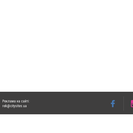
Реклама на сайті:
rek@citysites.ua
Допускається цитування матеріалів без отримання попередньої згоди 06153.com.ua з
пошукових систем гіперпосилання на цитовані статті не нижче другого абзацу в тек
Матеріали з плашками "Новини компаній", "Промо", "Партнерський матеріал", "Партнер