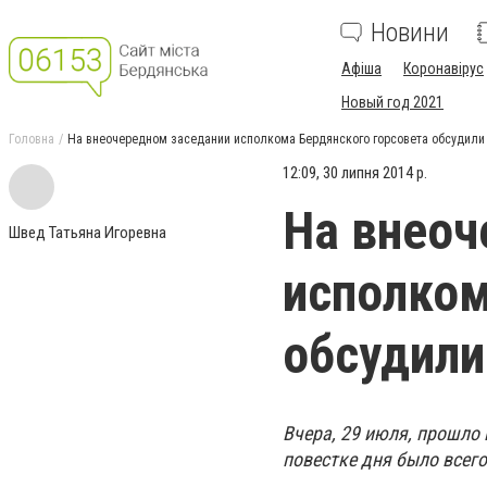
Новини
Афіша
Коронавірус
Новый год 2021
Головна
На внеочередном заседании исполкома Бердянского горсовета обсудили 
12:09, 30 липня 2014 р.
На внеоч
Швед Татьяна Игоревна
исполком
обсудили
Вчера, 29 июля, прошло
повестке дня было всего