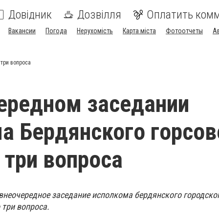
Довідник
Дозвілля
Оплатить ком
Вакансии
Погода
Нерухомість
Карта міста
Фотоотчеты
А
три вопроса
ередном заседании
а Бердянского горсов
 три вопроса
 внеочередное заседание исполкома бердянского городског
 три вопроса.