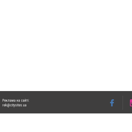
Реклама на сайті:
rek@citysites.ua
Допускається цитування матеріалів без отримання попередньої згоди 06153.com.ua з
пошукових систем гіперпосилання на цитовані статті не нижче другого абзацу в тек
Матеріали з плашками "Новини компаній", "Промо", "Партнерський матеріал", "Партнер