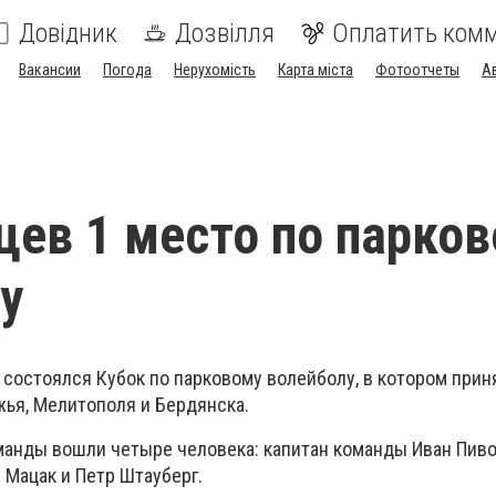
Довідник
Дозвілля
Оплатить ком
Вакансии
Погода
Нерухомість
Карта міста
Фотоотчеты
А
цев 1 место по парко
у
 состоялся Кубок по парковому волейболу, в котором прин
жья, Мелитополя и Бердянска.
манды вошли четыре человека: капитан команды Иван Пиво
Мацак и Петр Штауберг.