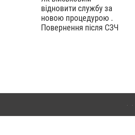
відновити службу за
новою процедурою .
Повернення після СЗЧ
ердянська. Для інтернет-видань обов'язкове розміщення прямого, відкритого для
лама" публікуються на правах реклами.