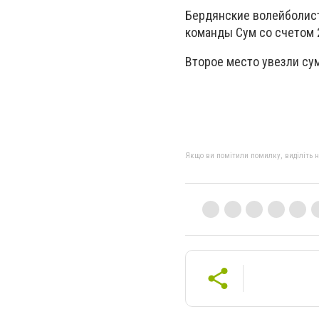
Бердянские волейболист
команды Сум со счетом 2
Второе место увезли су
Якщо ви помітили помилку, виділіть нео