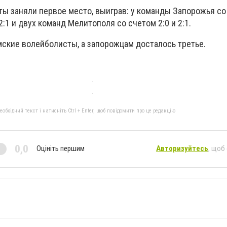
ы заняли первое место, выиграв: у команды Запорожья со 
:1 и двух команд Мелитополя со счетом 2:0 и 2:1.
мские волейболисты, а запорожцам досталось третье.
бхідний текст і натисніть Ctrl + Enter, щоб повідомити про це редакцію
0,0
Оцініть першим
Авторизуйтесь
, щоб