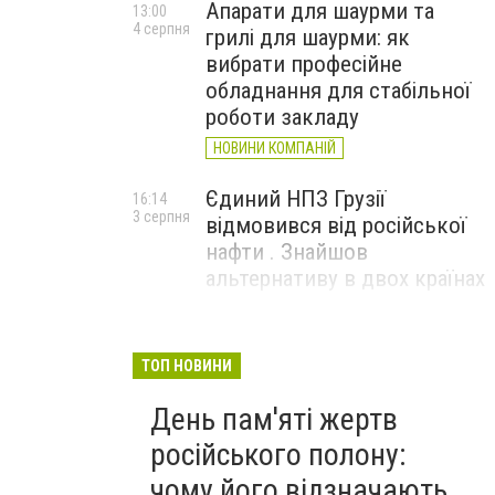
Апарати для шаурми та
13:00
4 серпня
грилі для шаурми: як
вибрати професійне
обладнання для стабільної
роботи закладу
НОВИНИ КОМПАНІЙ
Єдиний НПЗ Грузії
16:14
3 серпня
відмовився від російської
нафти . Знайшов
альтернативу в двох країнах
До чого призвели атаки
15:16
3 серпня
ЗСУ на Wildberries . 200 млрд
ТОП НОВИНИ
збитків і ризик краху банків
День пам'яті жертв
рф
російського полону:
чому його відзначають