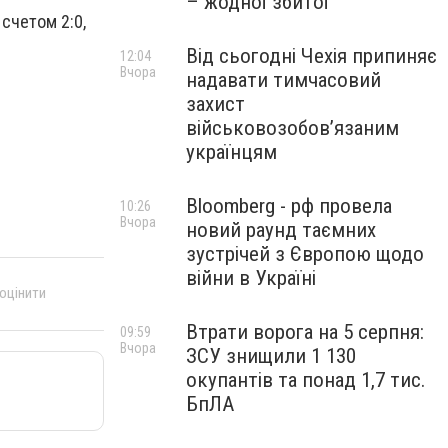
– жодної збитої
счетом 2:0,
Від сьогодні Чехія припиняє
12:04
Вчора
надавати тимчасовий
захист
військовозобов’язаним
українцям
Bloomberg - рф провела
10:26
Вчора
новий раунд таємних
зустрічей з Європою щодо
війни в Україні
 оцінити
Втрати ворога на 5 серпня:
09:59
Вчора
ЗСУ знищили 1 130
окупантів та понад 1,7 тис.
БпЛА