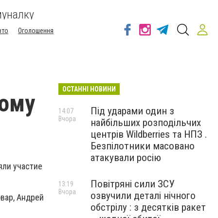
муналку
вто
Оголошення
ОСТАННІ НОВИНИ
вому
Під ударами один з
14:07
Вчора
найбільших розподільчих
центрів Wildberries та НПЗ .
Безпілотники масовано
атакували росію
яли участие
Повітряні сили ЗСУ
13:19
Вчора
озвучили деталі нічного
вар, Андрей
обстрілу : з десятків ракет