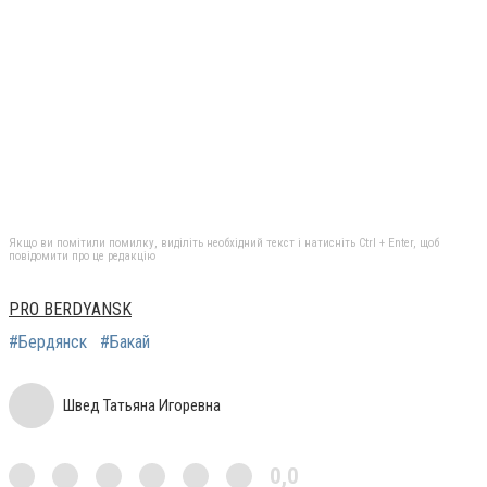
Якщо ви помітили помилку, виділіть необхідний текст і натисніть Ctrl + Enter, щоб
повідомити про це редакцію
PRO BERDYANSK
#Бердянск
#Бакай
Швед Татьяна Игоревна
0,0