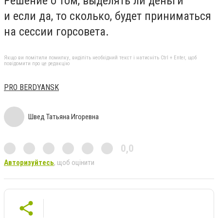
Решение о том, выделять ли деньги
и если да, то сколько, будет приниматься
на сессии горсовета.
Якщо ви помітили помилку, виділіть необхідний текст і натисніть Ctrl + Enter, щоб
повідомити про це редакцію
PRO BERDYANSK
Швед Татьяна Игоревна
0,0
Авторизуйтесь
, щоб оцінити