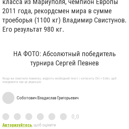
класса из Мариуполя, чемпион Европы
2011 года, рекордсмен мира в сумме
троеборья (1100 кг) Владимир Свистунов.
Его результат 980 кг.
НА ФОТО: Абсолютный победитель
турнира Сергей Певнев
Якщо ви помітили помилку, виділіть необхідний текст і натисніть Ctrl + Enter, щоб
повідомити про це редакцію
Соботович Владислав Григорьевич
0,0
Авторизуйтесь
, щоб оцінити