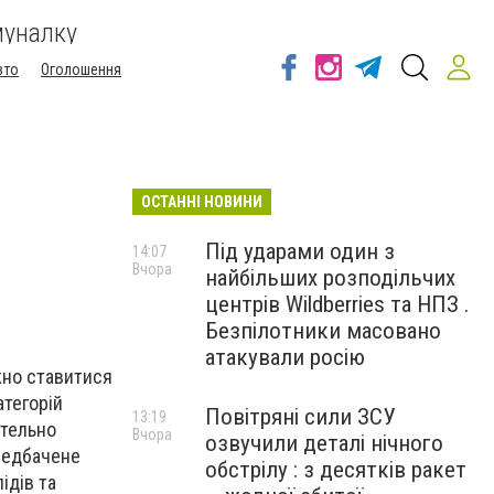
муналку
вто
Оголошення
ОСТАННІ НОВИНИ
Під ударами один з
14:07
Вчора
найбільших розподільчих
центрів Wildberries та НПЗ .
Безпілотники масовано
атакували росію
жно ставитися
атегорій
Повітряні сили ЗСУ
13:19
етельно
Вчора
озвучили деталі нічного
ередбачене
обстрілу : з десятків ракет
ідів та