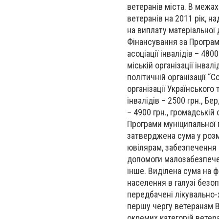
ветеранів міста.
В межах 
ветеранів на 2011 рік, н
на виплату матеріальної
Фінансування за Програм
асоціації інвалідів – 480
міській організації інвал
політичній організації “
організації Українського 
інвалідів – 2500 грн., Б
– 4900 грн., громадській
Програми муніципальної 
затверджена сума у розм
ювілярам, забезпечення 
допомоги малозабезпечен
інше. Виділена сума на 
населення в галузі безоп
передбачені лікувально-х
першу чергу ветеранам В
окремих категорій ветера