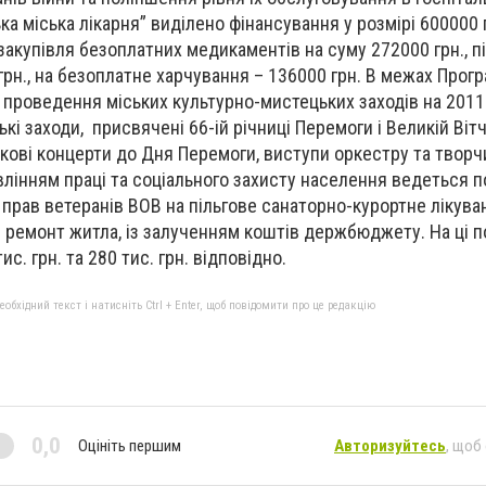
а міська лікарня” виділено фінансування у розмірі 600000 
акупівля безоплатних медикаментів на суму 272000 грн., пі
грн., на безоплатне харчування – 136000 грн. В межах Прог
 проведення міських культурно-мистецьких заходів на 2011
ькі заходи, присвячені 66-ій річниці Перемоги і Великій Вітч
ткові концерти до Дня Перемоги, виступи оркестру та творч
авлінням праці та соціального захисту населення ведеться п
прав ветеранів ВОВ на пільгове санаторно-курортне лікува
 ремонт житла, із залученням коштів держбюджету. На ці 
с. грн. та 280 тис. грн. відповідно.
бхідний текст і натисніть Ctrl + Enter, щоб повідомити про це редакцію
0,0
Оцініть першим
Авторизуйтесь
, щоб