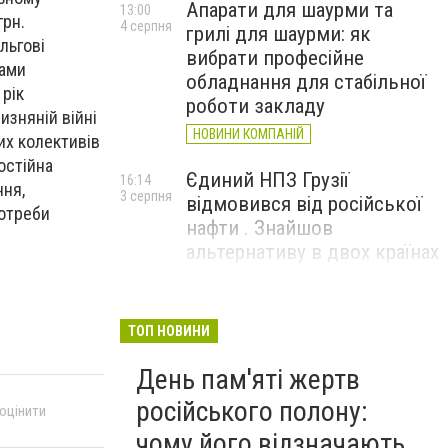
Апарати для шаурми та
13:00
грн.
4 серпня
грилі для шаурми: як
льгові
вибрати професійне
рами
обладнання для стабільної
 рік
роботи закладу
изняній війні
НОВИНИ КОМПАНІЙ
их колективів
остійна
Єдиний НПЗ Грузії
16:14
ння,
3 серпня
відмовився від російської
потреби
нафти . Знайшов
альтернативу в двох країнах
До чого призвели атаки
15:16
3 серпня
ЗСУ на Wildberries . 200 млрд
ТОП НОВИНИ
збитків і ризик краху банків
День пам'яті жертв
рф
російського полону:
 оцінити
чому його відзначають