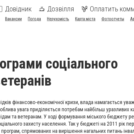
Довідник
Дозвілля
Оплатить ком
Вакансии
Погода
Нерухомість
Карта міста
Фотоотчеты
А
рограми соціального
ветеранів
ідків фінансово-економічної кризи, влада намагається ува
соблива увага приділяється потребам найбільш уразливих к
ідам та ветеранам. У ході формування міського бюджету р
ціального захисту населення. Так у бюджеті на 2011 рік п
 програм, спрямованих на вирішення нагальних питань інвал