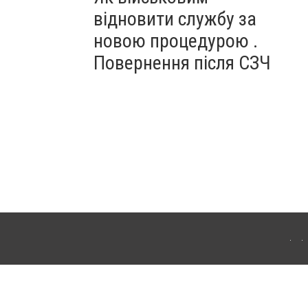
відновити службу за
новою процедурою .
Повернення після СЗЧ
ердянська. Для інтернет-видань обов'язкове розміщення прямого, відкритого для
лама" публікуються на правах реклами.