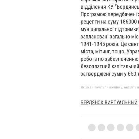
відділення КУ “Бердянськ
Програмою передбачені з
рецепти на суму 186000 
муніципальної підтримки
заплановані загально міс
1941-1945 років. Це свя
міста, мітинг, тощо. Упр
робота по забезпеченню 
безоплатний капітальний
затверджені суми у 650 ти
Якщо ви помітили помилку, виділіть нео
БЕРДЯНСК ВИРТУАЛЬНЫЙ