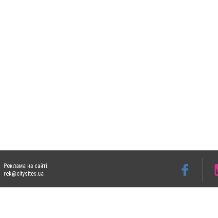
Реклама на сайті:
rek@citysites.ua
Допускається цитування матеріалів без отримання попередньої згоди 06153.com.ua з
пошукових систем гіперпосилання на цитовані статті не нижче другого абзацу в тек
Матеріали з плашками "Новини компаній", "Промо", "Партнерський матеріал", "Партнер