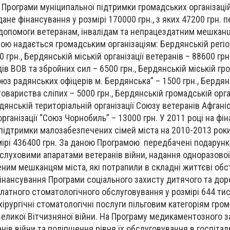
Програми муніципальної підтримки громадських організацій 
адане фінансування у розмірі 170000 грн., з яких 47200 грн.
 допомоги ветеранам, інвалідам та непрацездатним мешканц
ою надається громадським організаціям: Бердянській регіо
00 грн., Бердянській міській організації ветеранів – 88600 гр
ідів ВОВ та збройних сил – 6500 грн., Бердянській міській г
Союз радянських офіцерів м. Бердянська” – 1500 грн., Бердян
товариства сліпих – 5000 грн., Бердянській громадській орга
ердянській територіальній організації Союзу ветеранів Афгані
 організації “Союз Чорнобиль” – 13000 грн. У 2011 році на фі
підтримки малозабезпечених сімей міста на 2010-2013 рок
ірі 436400 грн. За даною Програмою передбачені подарунк
слуховими апаратами ветеранів війни, надання одноразової
им мешканцям міста, які потрапили в складні життєві обс
фінансування Програми соціального захисту дитячого та до
латного стоматологічного обслуговування у розмірі 644 тис.
ірургічні стоматологічні послуги пільговим категоріям гром
еликої Вітчизняної війни. На Програму медикаментозного 
нів війни та поліпшення рівня їх обслуговування в госпіта