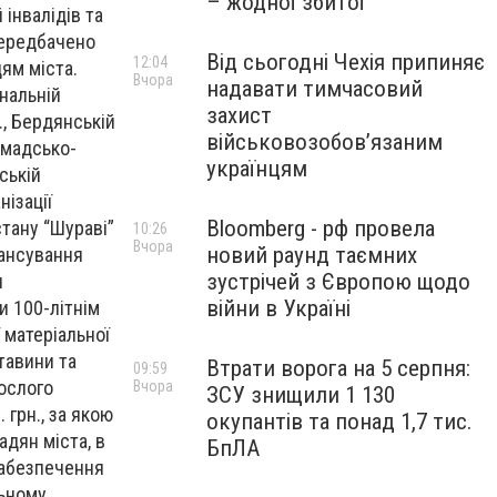
– жодної збитої
інвалідів та
 передбачено
Від сьогодні Чехія припиняє
12:04
ям міста.
Вчора
надавати тимчасовий
нальній
захист
н., Бердянській
військовозобов’язаним
ромадсько-
українцям
ській
нізації
Bloomberg - рф провела
стану “Шураві”
10:26
Вчора
новий раунд таємних
нансування
зустрічей з Європою щодо
и
війни в Україні
и 100-літнім
 матеріальної
тавини та
Втрати ворога на 5 серпня:
09:59
рослого
Вчора
ЗСУ знищили 1 130
 грн., за якою
окупантів та понад 1,7 тис.
адян міста, в
БпЛА
забезпечення
льному