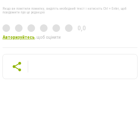
Якщо ви помітили помилку, виділіть необхідний текст і натисніть Ctrl + Enter, щоб
повідомити про це редакцію
0,0
Авторизуйтесь
, щоб оцінити