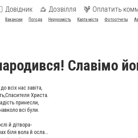
Довідник
Дозвілля
Оплатить ком
Вакансии
Погода
Нерухомість
Карта міста
Фотоотчеты
А
народився! Славімо йо
о всіх нас завіта,
ть,Спасителя Христа.
адість принесли,
навколо всі були.
слі й дітвора-
х біля вола й осла...