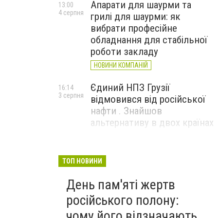
Апарати для шаурми та
13:00
4 серпня
грилі для шаурми: як
вибрати професійне
обладнання для стабільної
роботи закладу
НОВИНИ КОМПАНІЙ
Єдиний НПЗ Грузії
16:14
3 серпня
відмовився від російської
нафти . Знайшов
альтернативу в двох країнах
До чого призвели атаки
15:16
3 серпня
ЗСУ на Wildberries . 200 млрд
ТОП НОВИНИ
збитків і ризик краху банків
День пам'яті жертв
рф
російського полону:
чому його відзначають