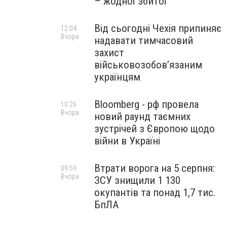
– жодної збитої
Від сьогодні Чехія припиняє
12:04
Вчора
надавати тимчасовий
захист
військовозобов’язаним
українцям
Bloomberg - рф провела
10:26
Вчора
новий раунд таємних
зустрічей з Європою щодо
війни в Україні
Втрати ворога на 5 серпня:
09:59
Вчора
ЗСУ знищили 1 130
окупантів та понад 1,7 тис.
БпЛА