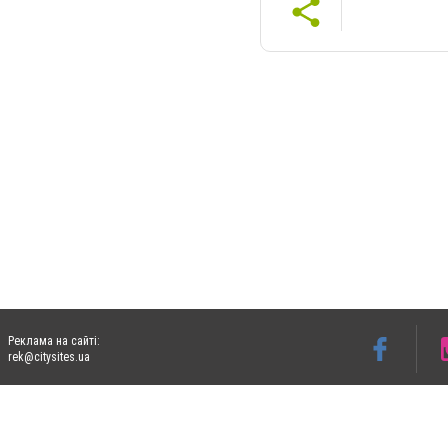
Реклама на сайті:
rek@citysites.ua
Допускається цитування матеріалів без отримання попередньої згоди 06153.com.ua з
пошукових систем гіперпосилання на цитовані статті не нижче другого абзацу в тек
Матеріали з плашками "Новини компаній", "Промо", "Партнерський матеріал", "Партнер