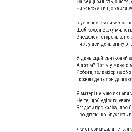
На серці радість, щастя, 
Чи ж кожен в цю хвилину
Ісус в цей світ явився, 
Щоб кожен Божу милість,
Знедолені старенькі, пок
Чи ж у цей день відчують,
У день оцей святковий щ
А потім? Потім у мене сі
Робота, телевізор (щоб з
І кожен день при днині о
Я матері не маю як напис
Не те, щоб уділити увагу 
Згадати про каліку, про б
Про діток, що блукають в 
Яких повикидали геть, як 