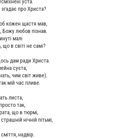
усміхнені уста.
 згадає про Христа?
щоб кожен щастя мав,
 Божу любов пізнав.
инуті малі
 що в світі не самі?
ось дам ради Христа.
мейна суєта,
нать, чим світ живе).
так мій час пливе.
ать листа,
просто так,
рата, що в тюрмі,
страшній нічній пітьмі,
сміття, надвір.