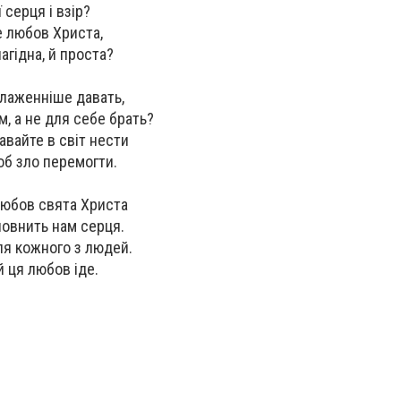
серця і взір?
е любов Христа,
лагідна, й проста?
блаженніше давать,
, а не для себе брать?
авайте в світ нести
об зло перемогти.
любов свята Христа
повнить нам серця.
ля кожного з людей.
й ця любов іде.