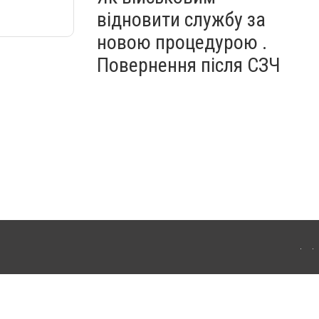
відновити службу за
новою процедурою .
Повернення після СЗЧ
ердянська. Для інтернет-видань обов'язкове розміщення прямого, відкритого для
лама" публікуються на правах реклами.