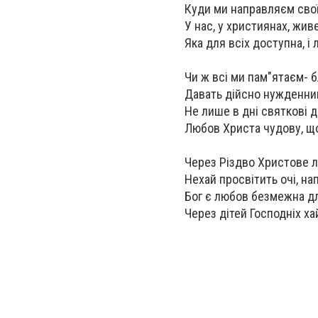
Куди ми направляєм свої 
У нас, у християнах, жив
Яка для всіх доступна, і 
Чи ж всі ми пам"ятаєм- 
Давать дійсно нужденним
Не лише в дні святкові д
Любов Христа чудову, щ
Через Різдво Христове 
Нехай просвітить очі, на
Бог є любов безмежна д
Через дітей Господніх ха