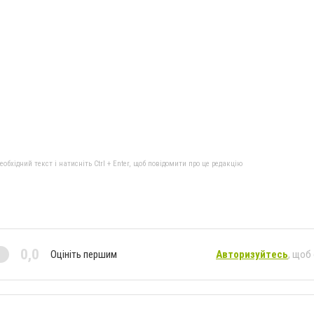
бхідний текст і натисніть Ctrl + Enter, щоб повідомити про це редакцію
0,0
Оцініть першим
Авторизуйтесь
, щоб