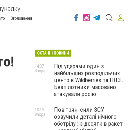
муналку
вто
Оголошення
ОСТАННІ НОВИНИ
го!
Під ударами один з
14:07
Вчора
найбільших розподільчих
центрів Wildberries та НПЗ .
Безпілотники масовано
атакували росію
Повітряні сили ЗСУ
13:19
Вчора
озвучили деталі нічного
обстрілу : з десятків ракет