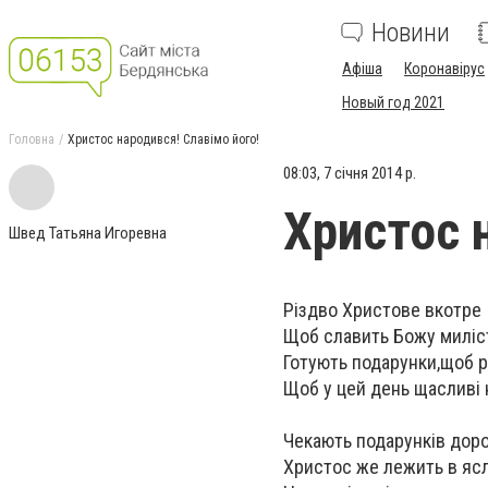
Новини
Афіша
Коронавірус
Новый год 2021
Головна
Христос народився! Славімо його!
08:03, 7 січня 2014 р.
Христос 
Швед Татьяна Игоревна
Різдво Христове вкотре д
Щоб славить Божу миліс
Готують подарунки,щоб р
Щоб у цей день щасливі 
Чекають подарунків доро
Христос же лежить в ясла