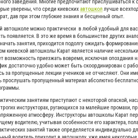
ного заведения. Многие предпочитают прислушиваться к 
орые уверены, что среди киевских
автошкол
лучше всехпод
ат, дав при этом глубокие знания и бесценный опыт.
ой автошколе можно практически в любой удобный для вас
ть появляется. В это же время в большинстве других анал
начать занятия, приходится подолгу ожидать формирования
 киевской автошколы Карат является наличие нескольки
ет возможность приезжать вовремя, исключая опоздания на
афик достаточно удобно может быть скоординирован с раб
сь за пропущенные лекции учеников не отчисляют. Они им
 прослушать пропущенный материал абсолютно бесплатно
ограммы.
актическим занятиям приступают с некоторой опаской, на
трогих инструкторах, ругающихся за малейшие промахи, пр
апряженную атмосферу. Инструкторы автошколы Карат пе
щему водителю, учитывая особенности его характера, пола
актических занятий также определяется индивидуально д
льный водитель приходит в автошколу, уже имея некоторые