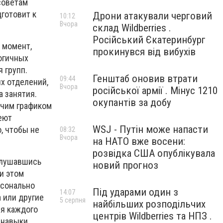
советам
готовит к
Дрони атакували черговий
10:12
Вчора
склад Wildberries .
Російський Єкатеринбург
 момент,
прокинувся від вибухів
огичных
 групп.
Генштаб оновив втрати
09:44
х отделений,
Вчора
російської армії . Мінус 1210
 занятия.
окупантів за добу
очим графиком
еют
WSJ - Путін може напасти
, чтобы не
08:32
Вчора
на НАТО вже восени:
розвідка США опублікувала
слушавшись
новий прогноз
и этом
рсонально
Під ударами один з
14:07
 или другие
5 серпня
найбільших розподільчих
ля каждого
центрів Wildberries та НПЗ .
 навыки