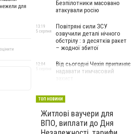
Безпілотники масовано
 нежели для
атакували росію
Повітряні сили ЗСУ
13:19
5 серпня
озвучили деталі нічного
обстрілу : з десятків ракет
– жодної збитої
 оцінити
Від сьогодні Чехія припиняє
12:04
5 серпня
надавати тимчасовий
захист
військовозобов’язаним
українцям
ТОП НОВИНИ
Житлові ваучери для
ВПО, виплати до Дня
Незалежності, тарифи