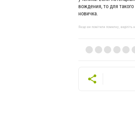
вождения, то для такого
новичка.
Якщо ви помітили помилку, виділіть нео