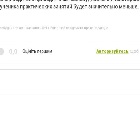
 ученика практических занятий будет значительно меньше,
бхідний текст і натисніть Ctrl + Enter, щоб повідомити про це редакцію
0,0
Оцініть першим
Авторизуйтесь
, щоб