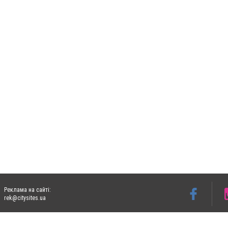
Реклама на сайті:
rek@citysites.ua
Допускається цитування матеріалів без отримання попередньої згоди 06153.com.ua з