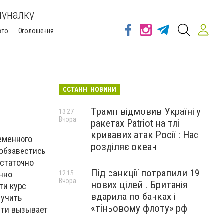
муналку
вто
Оголошення
ОСТАННІ НОВИНИ
Трамп відмовив Україні у
13:27
Вчора
ракетах Patriot на тлі
кривавих атак Росії : Нас
еменного
розділяє океан
 обзавестись
остаточно
Під санкції потрапили 19
нно
12:15
Вчора
нових цілей . Британія
ти курс
вдарила по банках і
лучить
«тіньовому флоту» рф
сти вызывает