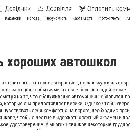
Довідник
Дозвілля
Оплатить ком
Вакансии
Погода
Нерухомість
Карта міста
Фотоотчеты
А
ь хороших автошкол
ость автошколы только возрастает, поскольку жизнь совр
олько насыщена событиями, что все больше людей желает
смотря на то, что обслуживание автомашины обходится д
, которые она предоставляет велики. Однако чтобы увере
и чувствовать себя комфортно на дороге, необходимо прой
ошколе, чтобы с честью выдержать сложный экзамен и по
кое удостоверение. У многих новичков некоторые трудно