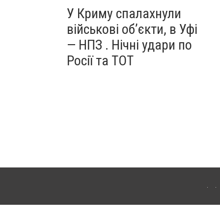
У Криму спалахнули
військові об’єкти, в Уфі
— НПЗ . Нічні удари по
Росії та ТОТ
ердянська. Для інтернет-видань обов'язкове розміщення прямого, відкритого для