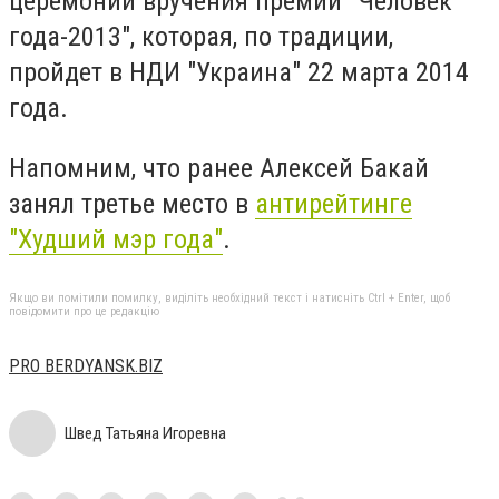
церемонии вручения премий "Человек
года-2013", которая, по традиции,
пройдет в НДИ "Украина" 22 марта 2014
года.
Напомним, что ранее Алексей Бакай
занял третье место в
антирейтинге
"Худший мэр года"
.
Якщо ви помітили помилку, виділіть необхідний текст і натисніть Ctrl + Enter, щоб
повідомити про це редакцію
PRO BERDYANSK.BIZ
Швед Татьяна Игоревна