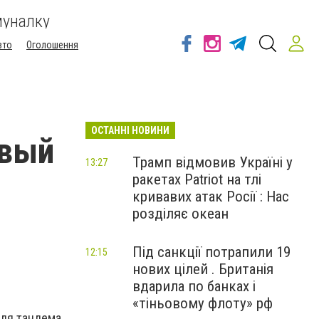
муналку
вто
Оголошення
ОСТАННІ НОВИНИ
овый
Трамп відмовив Україні у
13:27
ракетах Patriot на тлі
кривавих атак Росії : Нас
розділяє океан
Під санкції потрапили 19
12:15
нових цілей . Британія
вдарила по банках і
«тіньовому флоту» рф
для тандема