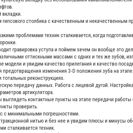
ифтов.
 вкладки.
м гипсового столбика с качественным и некачественным 
акими проблемами техник сталкивается, когда подготавли
оронки.
одит гравировка уступа и поймем зачем он вообще это дел
зличными оттискными массами с одних и тех же зубов, из
е модели и увидим качество прилегания и качество посадки
я предотвращения изменения 3-D положения зуба на этапе
и тотальных реконструкциях.
скую передачу данных. Работа с лицевой дугой. Настройк
раметров артикулятора.
 выглядеть контактные пункты на этапе передачи работы о
пункты проверить.
с с минимальными погрешностями.
етракционной нитью и без нее и увидим плюсы и минусы об
ми сталкивается техник.