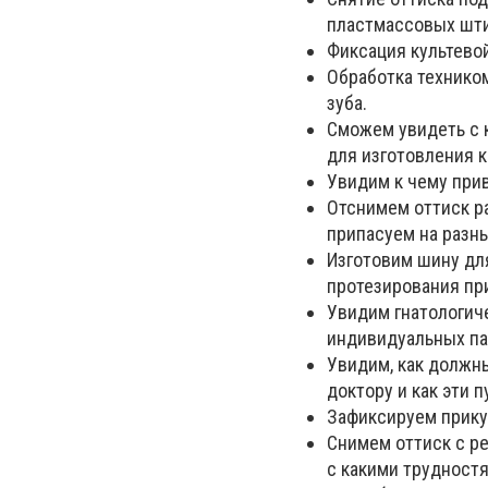
пластмассовых шт
Фиксация культевой
Обработка технико
зуба.
Сможем увидеть с к
для изготовления к
Увидим к чему прив
Отснимем оттиск ра
припасуем на разны
Изготовим шину дл
протезирования пр
Увидим гнатологиче
индивидуальных па
Увидим, как должны
доктору и как эти 
Зафиксируем прику
Снимем оттиск с р
с какими трудностя