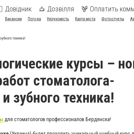
Довідник
Дозвілля
Оплатить ком
Вакансии
Погода
Нерухомість
Карта міста
Фотоотчеты
А
зубного техника!
огические курсы – н
работ стоматолога-
 и зубного техника!
сы
для стоматологов профессионалов Бердянска!
ецке
(Украина) будет проходить уникальный учебный курс 