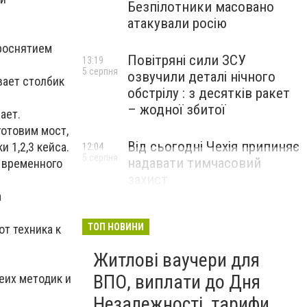
Безпілотники масовано
атакували росію
проснятием
Повітряні сили ЗСУ
13:19
5 серпня
озвучили деталі нічного
вает столбик
обстрілу : з десятків ракет
– жодної збитої
ает.
готовим мост,
Від сьогодні Чехія припиняє
 1,2,3 кейса.
12:04
5 серпня
надавати тимчасовий
 временного
захист
військовозобов’язаним
а
українцям
ТОП НОВИНИ
т техника к
Житлові ваучери для
ВПО, виплати до Дня
еих методик и
Незалежності, тарифи