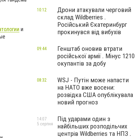
Дрони атакували черговий
10:12
склад Wildberries .
Російський Єкатеринбург
атологии
и
прокинувся від вибухів
ные
Генштаб оновив втрати
09:44
російської армії . Мінус 1210
окупантів за добу
WSJ - Путін може напасти
08:32
на НАТО вже восени:
розвідка США опублікувала
новий прогноз
Під ударами один з
14:07
5 серпня
найбільших розподільчих
центрів Wildberries та НПЗ .
 и