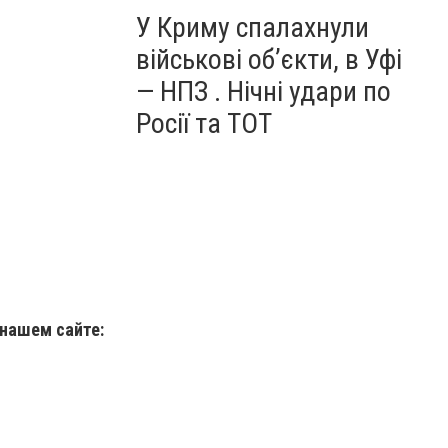
У Криму спалахнули
військові об’єкти, в Уфі
— НПЗ . Нічні удари по
Росії та ТОТ
 нашем сайте: