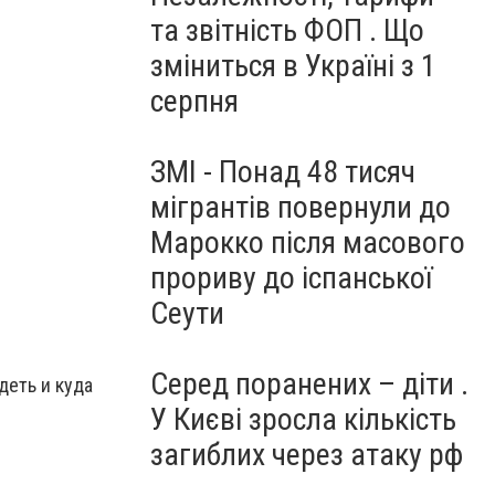
та звітність ФОП . Що
зміниться в Україні з 1
серпня
ЗМІ - Понад 48 тисяч
мігрантів повернули до
Марокко після масового
прориву до іспанської
Сеути
Серед поранених – діти .
деть и куда
У Києві зросла кількість
загиблих через атаку рф