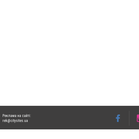
Реклама на сайті:
rek@citysites.ua
Допускається цитування матеріалів без отримання попередньої згоди 06153.com.ua з