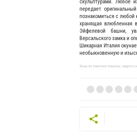
скульптурами. Любое и
передает оригинальный
познакомиться с любой 
хранящая влюбленная в
Эйфелевой башни, ув
Версальского замка и оп
Шикарная Италия окунае
необыкновенную и изыск
Якщо ви помітили помилку, виділіть нео