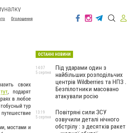
муналку
вто
Оголошення
ОСТАННІ НОВИНИ
Під ударами один з
14:07
5 серпня
найбільших розподільчих
центрів Wildberries та НПЗ .
азить своих
Безпілотники масовано
и
тут
, подарят
атакували росію
раях в любое
втобусный тур
Повітряні сили ЗСУ
путешествие
13:19
5 серпня
озвучили деталі нічного
обстрілу : з десятків ракет
ми, мостами и