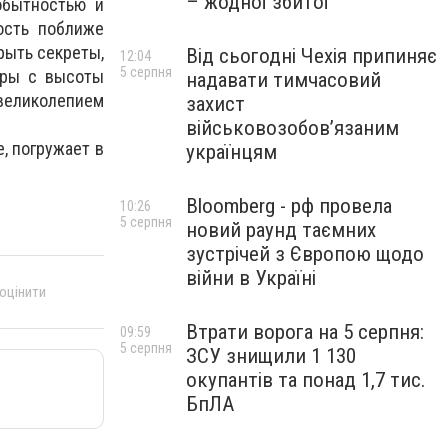
– жодної збитої
обытностью и
ость поближе
рыть секреты,
Від сьогодні Чехія припиняє
12:04
5 серпня
оры с высоты
надавати тимчасовий
еликолепием
захист
військовозобов’язаним
, погружает в
українцям
Bloomberg - рф провела
10:26
5 серпня
новий раунд таємних
зустрічей з Європою щодо
війни в Україні
 оцінити
Втрати ворога на 5 серпня:
09:59
5 серпня
ЗСУ знищили 1 130
окупантів та понад 1,7 тис.
БпЛА