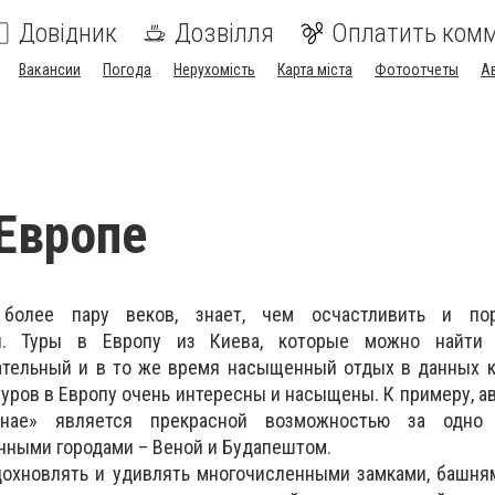
Довідник
Дозвілля
Оплатить ком
Вакансии
Погода
Нерухомість
Карта міста
Фотоотчеты
А
Европе
 более пару веков, знает, чем осчастливить и пор
ей. Туры в Европу из Киева, которые можно найт
ательный и в то же время насыщенный отдых в данных к
туров в Европу очень интересны и насыщены. К примеру, а
ае» является прекрасной возможностью за одно 
нными городами – Веной и Будапештом.
дохновлять и удивлять многочисленными замками, башня