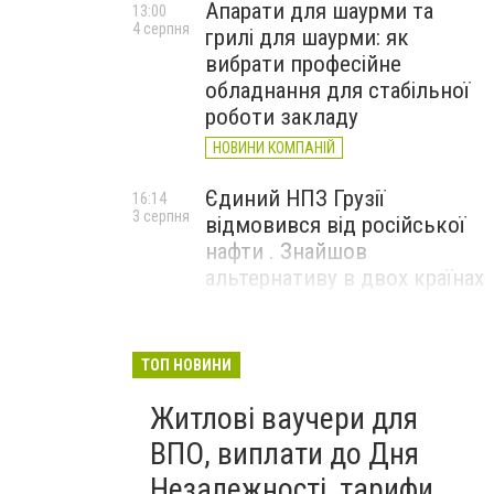
Апарати для шаурми та
13:00
4 серпня
грилі для шаурми: як
вибрати професійне
обладнання для стабільної
роботи закладу
НОВИНИ КОМПАНІЙ
Єдиний НПЗ Грузії
16:14
3 серпня
відмовився від російської
нафти . Знайшов
альтернативу в двох країнах
До чого призвели атаки
15:16
3 серпня
ЗСУ на Wildberries . 200 млрд
ТОП НОВИНИ
збитків і ризик краху банків
Житлові ваучери для
рф
ВПО, виплати до Дня
Незалежності, тарифи