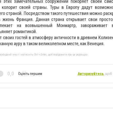
з этих замечательных сооружений покоряет своей сам
 колорит своей страны. Туры в Европу дадут возможн
его страной. Посредством такого путешествия можно раск
 жизнь Франция. Данная страна открывает свои прост
лекает на возвышенный Монмартр, завораживает в
ьяняет романтикой.
т своих гостей в атмосферу античности в древнем Колизее
анную ауру в таком великолепном месте, как Венеция.
бхідний текст і натисніть Ctrl + Enter, щоб повідомити про це редакцію
0,0
Оцініть першим
Авторизуйтесь
, щоб