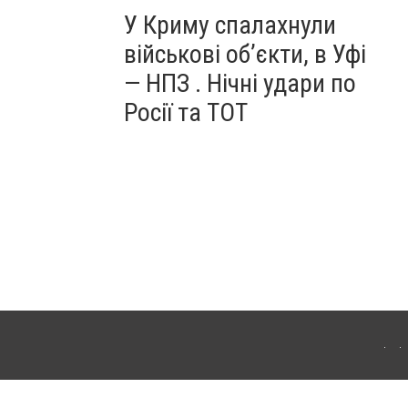
У Криму спалахнули
військові об’єкти, в Уфі
— НПЗ . Нічні удари по
Росії та ТОТ
ердянська. Для інтернет-видань обов'язкове розміщення прямого, відкритого для