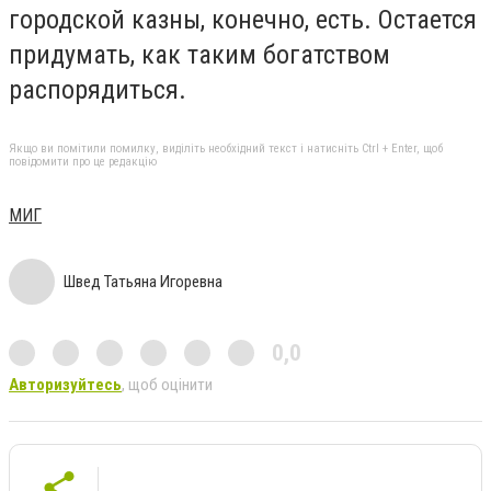
городской казны, конечно, есть. Остается
придумать, как таким богатством
распорядиться.
Якщо ви помітили помилку, виділіть необхідний текст і натисніть Ctrl + Enter, щоб
повідомити про це редакцію
МИГ
Швед Татьяна Игоревна
0,0
Авторизуйтесь
, щоб оцінити