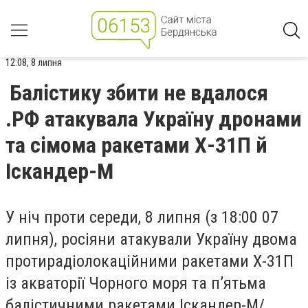
12:08, 8 липня
Балістику збити не вдалося
.РФ атакувала Україну дронами
та сімома ракетами Х-31П й
Іскандер-М
У ніч проти середи, 8 липня (з 18:00 07
липня), росіяни атакували Україну двома
протирадіолокаційними ракетами Х-31П
із акваторії Чорного моря та п’ятьма
балістичними ракетами Іскандер-М/