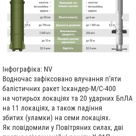
Інфографіка: NV
Водночас зафіксовано влучання пʼяти
балістичних ракет Іскандер-М/С-400
на чотирьох локаціях та 20 ударних БпЛА
на 11 локаціях, а також падіння
збитих (уламки) на семи локаціях.
Як повідомили у Повітряних силах, дві