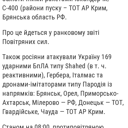
С-400 (райони пуску – ТОТ АР Крим,
Брянська область РФ.
Про це йдеться у ранковому звіті
Повітряних сил.
Також росіяни атакували Україну 169
ударними БпЛА типу Shahed (в т. ч.
реактивними), Гербера, Італмас та
дронами-імітаторами типу Пародія із
напрямків: Брянськ, Орел, Приморсько-
Ахтарськ, Мілерово — РФ, Донецьк — ТОТ,
Гвардійське, Чауда — ТОТ АР Крим.
Станом на 08:00, протиповітряною