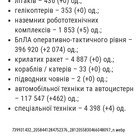
літаків – 436 (+0) од.;
гелікоптерів – 353 (+0) од.;
наземних робототехнічних
комплексів – 1 853 (+5) од.;
БпЛА оперативно-тактичного рівня –
396 920 (+2 074) од.;
крилатих ракет – 4 887 (+0) од.;
кораблів / катерів – 33 (+0) од.;
підводних човнів – 2 (+0) од.;
автомобільної техніки та автоцистерн
– 117 547 (+462) од.;
спеціальної техніки – 4 398 (+4) од.
739931432_2058441284752376_2812055830466048097_n.webp