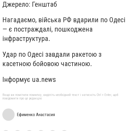
Джерело: Генштаб
Нагадаємо, війська РФ вдарили по Одесі
— є постраждалі, пошкоджена
інфраструктура.
Удар по Одесі завдали ракетою з
касетною бойовою частиною.
Інформує ua.news
Якщо ви помітили помилку, виділіть необхідний текст і натисніть Ctrl + Enter, щоб
повідомити про це редакцію
Ефименко Анастасия