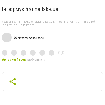
Інформує hromadske.ua
Якщо ви помітили помилку, виділіть необхідний текст і натисніть Ctrl + Enter, щоб
повідомити про це редакцію
Ефименко Анастасия
0,0
Авторизуйтесь
, щоб оцінити