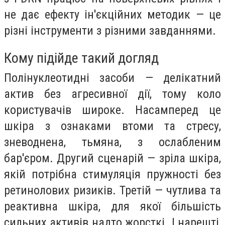
не дає ефекту ін'єкційних методик — це
різні інструменти з різними завданнями.
Кому підійде такий догляд
Полінуклеотидні засоби — делікатний
актив без агресивної дії, тому коло
користувачів широке. Насамперед це
шкіра з ознаками втоми та стресу,
зневоднена, тьмяна, з ослабленим
бар'єром. Другий сценарій — зріла шкіра,
якій потрібна стимуляція пружності без
ретинолових ризиків. Третій — чутлива та
реактивна шкіра, для якої більшість
сильних активів надто жорсткі. І нарешті,