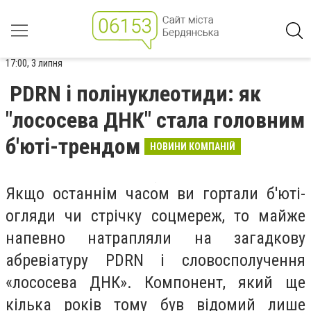
17:00, 3 липня
PDRN і полінуклеотиди: як
"лососева ДНК" стала головним
б'юті-трендом
НОВИНИ КОМПАНІЙ
Якщо останнім часом ви гортали б'юті-
огляди чи стрічку соцмереж, то майже
напевно натрапляли на загадкову
абревіатуру PDRN і словосполучення
«лососева ДНК». Компонент, який ще
кілька років тому був відомий лише