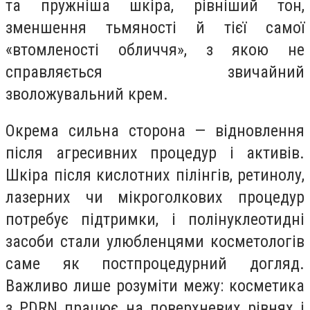
та пружніша шкіра, рівніший тон,
зменшення тьмяності й тієї самої
«втомленості обличчя», з якою не
справляється звичайний
зволожувальний крем.
Окрема сильна сторона — відновлення
після агресивних процедур і активів.
Шкіра після кислотних пілінгів, ретинолу,
лазерних чи мікроголкових процедур
потребує підтримки, і полінуклеотидні
засоби стали улюбленцями косметологів
саме як постпроцедурний догляд.
Важливо лише розуміти межу: косметика
з PDRN працює на поверхневих рівнях і