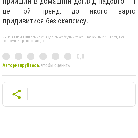
прийшли в домашній догляд надовго — і
це той тренд, до якого варто
придивитися без скепсису.
Якщо ви помітили помилку, виділіть необхідний текст і натисніть Ctrl + Enter, щоб
повідомити про це редакцію
0,0
Авторизируйтесь
, чтобы оценить