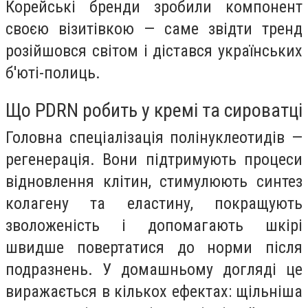
Корейські бренди зробили компонент
своєю візитівкою — саме звідти тренд
розійшовся світом і дістався українських
б'юті-полиць.
Що PDRN робить у кремі та сироватці
Головна спеціалізація полінуклеотидів —
регенерація. Вони підтримують процеси
відновлення клітин, стимулюють синтез
колагену та еластину, покращують
зволоженість і допомагають шкірі
швидше повертатися до норми після
подразнень. У домашньому догляді це
виражається в кількох ефектах: щільніша