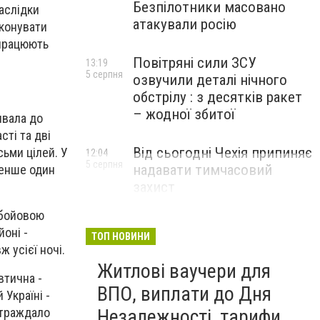
Безпілотники масовано
аслідки
атакували росію
иконувати
 працюють
Повітряні сили ЗСУ
13:19
5 серпня
озвучили деталі нічного
обстрілу : з десятків ракет
– жодної збитої
ивала до
сті та дві
Від сьогодні Чехія припиняє
сьми цілей. У
12:04
5 серпня
надавати тимчасовий
менше один
захист
військовозобов’язаним
 бойовою
українцям
оні -
ТОП НОВИНИ
 усієї ночі.
Житлові ваучери для
втична -
ВПО, виплати до Дня
Україні -
Незалежності, тарифи
страждало