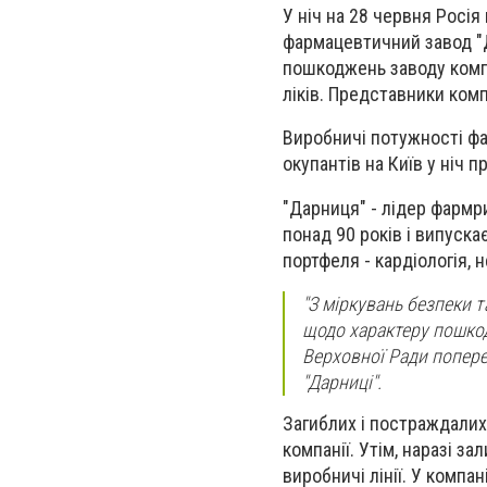
У ніч на 28 червня Росія
фармацевтичний завод "Д
пошкоджень заводу компа
ліків. Представники комп
Виробничі потужності фа
окупантів на Київ у ніч 
"Дарниця" - лідер фармр
понад 90 років і випуска
портфеля - кардіологія,
"З міркувань безпеки 
щодо характеру пошкод
Верховної Ради поперед
"Дарниці".
Загиблих і постраждалих
компанії. Утім, наразі 
виробничі лінії. У компа