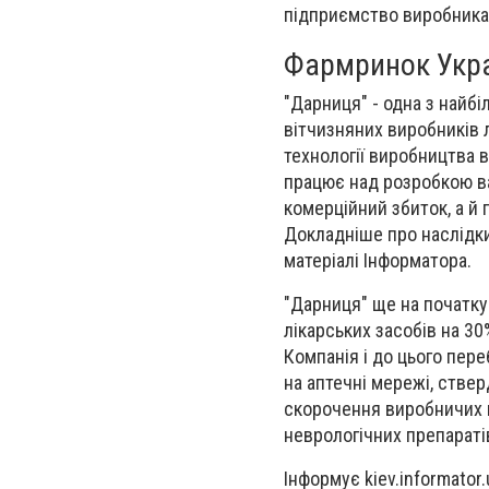
підприємство виробника 
Фармринок Укра
"Дарниця" - одна з найб
вітчизняних виробників 
технології виробництва в
працює над розробкою ва
комерційний збиток, а й 
Докладніше про наслідки 
матеріалі Iнформатора.
"Дарниця" ще на початку
лікарських засобів на 3
Компанія і до цього пер
на аптечні мережі, стве
скорочення виробничих 
неврологічних препараті
Інформує kiev.informator.