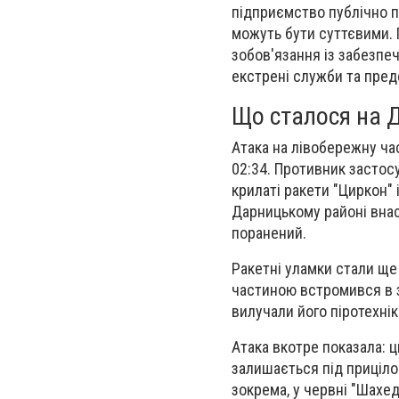
підприємство публічно п
можуть бути суттєвими. 
зобов'язання із забезпе
екстрені служби та пред
Що сталося на Д
Атака на лівобережну ча
02:34. Противник застосу
крилаті ракети "Циркон" 
Дарницькому районі внас
поранений.
Ракетні уламки стали ще
частиною встромився в 
вилучали його піротехнік
Атака вкотре показала: 
залишається під приціло
зокрема, у червні "Шахе