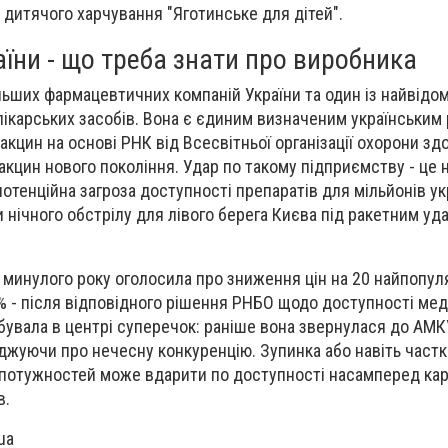
дитячого харчування "Яготинське для дітей".
їни - що треба знати про виробника
ільших фармацевтичних компаній України та один із найвідо
лікарських засобів. Вона є єдиним визначеним українським
акцин на основі РНК від Всесвітньої організації охорони зд
кцин нового покоління. Удар по такому підприємству - це 
потенційна загроза доступності препаратів для мільйонів ук
нічного обстрілу для лівого берега Києва під ракетним уда
 минулого року оголосила про зниження цін на 20 найпопу
0% - після відповідного рішення РНБО щодо доступності мед
ебувала в центрі суперечок: раніше вона звернулася до АМК
рджуючи про нечесну конкуренцію. Зупинка або навіть част
потужностей може вдарити по доступності насамперед кард
в.
ua