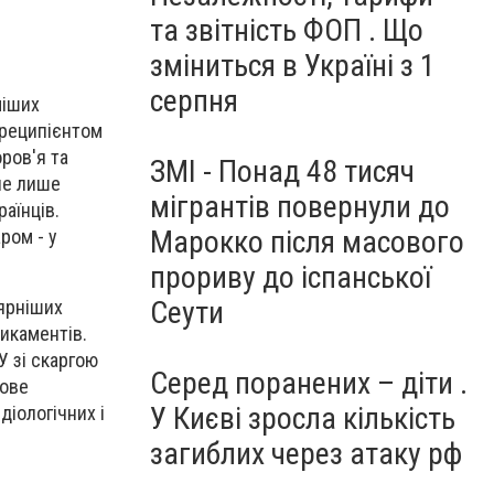
та звітність ФОП . Що
зміниться в Україні з 1
серпня
міших
 реципієнтом
оров'я та
ЗМІ - Понад 48 тисяч
не лише
мігрантів повернули до
раїнців.
Марокко після масового
ром - у
прориву до іспанської
Сеути
лярніших
икаментів.
У зі скаргою
Серед поранених – діти .
кове
У Києві зросла кількість
іологічних і
загиблих через атаку рф