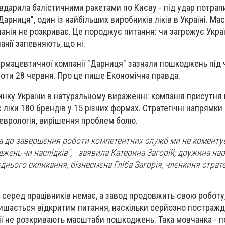
 вдарила балістичними ракетами по Києву - під удар потрап
арниця", один із найбільших виробників ліків в Україні. Ма
нія не розкриває. Це породжує питання: чи загрожує Украї
анії запевняють, що ні.
рмацевтичної компанії "Дарниця" зазнали пошкоджень під 
проти 28 червня. Про це пише Економічна правда.
инку України в натуральному вираженні: компанія присутня 
є ліки 180 брендів у 15 різних формах. Стратегічні напрямки
 неврологія, вирішення проблем болю.
та до завершення роботи компетентних служб ми не коменту
жень чи наслідків", - заявила Катерина Загорій, дружина на
нього скликання, бізнесмена Гліба Загорія, членкиня страте
 серед працівників немає, а завод продовжить свою роботу
залишається відкритим питання, наскільки серйозно постраж
нії не розкривають масштаби пошкоджень. Така мовчанка - п