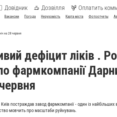
Довідник
Дозвілля
Оплатить ком
Вакансии
Погода
Нерухомість
Карта міста
Фотоотчеты
А
ніч на 28 червня
вий дефіцит ліків . Ро
по фармкомпанії Дарн
 червня
а Київ постраждав завод фармкомпанії - один із найбільших
ство мовчить про масштаби руйнувань.