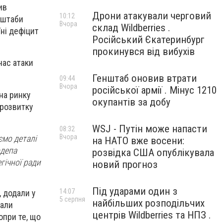
ив
Дрони атакували черговий
10:12
сштаби
Вчора
склад Wildberries .
ні дефіцит
Російський Єкатеринбург
прокинувся від вибухів
час атаки
Генштаб оновив втрати
09:44
Вчора
російської армії . Мінус 1210
на ринку
окупантів за добу
 розвитку
WSJ - Путін може напасти
08:32
Вчора
ємо деталі
на НАТО вже восени:
рдепа
розвідка США опублікувала
гічної ради
новий прогноз
Під ударами один з
14:07
, додали у
5 серпня
найбільших розподільчих
дали
центрів Wildberries та НПЗ .
опри те, що