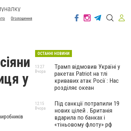
муналку
вто
Оголошення
ОСТАННІ НОВИНИ
сіяни
Трамп відмовив Україні у
13:27
Вчора
ракетах Patriot на тлі
иця у
кривавих атак Росії : Нас
розділяє океан
Під санкції потрапили 19
12:15
Вчора
нових цілей . Британія
 виробників
вдарила по банках і
«тіньовому флоту» рф