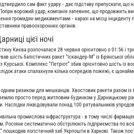
ідтвердило сам факт удару - дає підставу припускати, що н
Попри ворожий удар, компанія запевняє, що продовжить в
чення громадян медикаментами - наразі на місці інциденту
ставники правоохоронних органів.
арниці цієї ночі
стину Києва розпочалася 28 червня орієнтовно о 01:56 і тр
вав шість балістичних ракет "Іскандер-М" із Брянської обла
із Курської. Комплекс "Петріот" збив орієнтовно шість із во
лідок атаки спалахнули кілька осередків пожежі, є щонай
 одним ризиком для мешканців. Хвостовик ракети разом із
землю просто перед житловим будинком у Дарницькому рай
и. Наслідки ліквідовували понад 100 рятувальників упродовж
цивільна промислова інфраструктура - в тому числі фармаце
м. Росіяни систематично обстрілюють підприємства по всій 
д" пошкодив логістичний хаб Укрпошти в Харкові. Також по