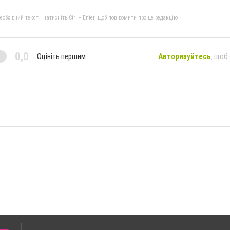
бхідний текст і натисніть Ctrl + Enter, щоб повідомити про це редакцію
0,0
Оцініть першим
Авторизуйтесь
, щоб