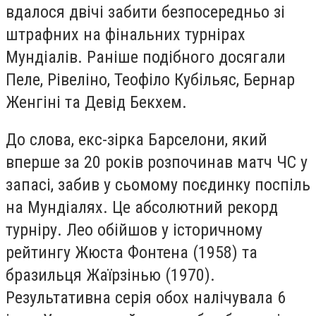
вдалося двічі забити безпосередньо зі
штрафних на фінальних турнірах
Мундіалів. Раніше подібного досягали
Пеле, Рівеліно, Теофіло Кубільяс, Бернар
Женгіні та Девід Бекхем.
До слова, екс-зірка Барселони, який
вперше за 20 років розпочинав матч ЧС у
запасі, забив у сьомому поєдинку поспіль
на Мундіалях. Це абсолютний рекорд
турніру. Лео обійшов у історичному
рейтингу Жюста Фонтена (1958) та
бразильця Жаїрзінью (1970).
Результативна серія обох налічувала 6