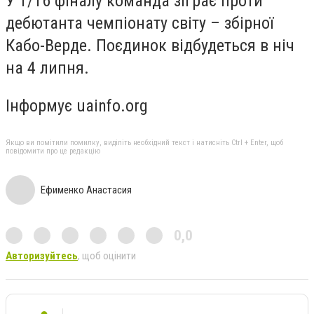
У 1/16 фіналу команда зіграє проти
дебютанта чемпіонату світу – збірної
Кабо-Верде. Поєдинок відбудеться в ніч
на 4 липня.
Інформує uainfo.org
Якщо ви помітили помилку, виділіть необхідний текст і натисніть Ctrl + Enter, щоб
повідомити про це редакцію
Ефименко Анастасия
0,0
Авторизуйтесь
, щоб оцінити