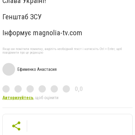
Слава Україні!
Генштаб ЗСУ
Інформує magnolia-tv.com
Якщо ви помітили помилку, виділіть необхідний текст і натисніть Ctrl + Enter, щоб
повідомити про це редакцію
Ефименко Анастасия
0,0
Авторизуйтесь
, щоб оцінити