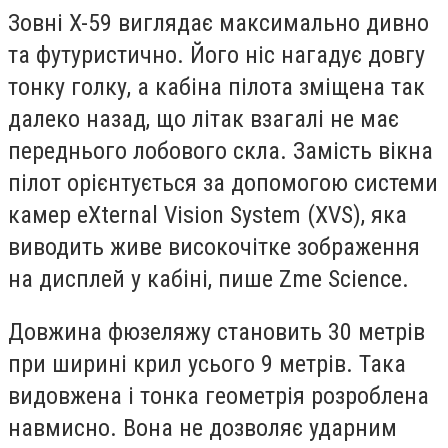
Зовні X-59 виглядає максимально дивно
та футуристично. Його ніс нагадує довгу
тонку голку, а кабіна пілота зміщена так
далеко назад, що літак взагалі не має
переднього лобового скла. Замість вікна
пілот орієнтується за допомогою системи
камер eXternal Vision System (XVS), яка
виводить живе високочітке зображення
на дисплей у кабіні, пише Zme Science.
Довжина фюзеляжу становить 30 метрів
при ширині крил усього 9 метрів. Така
видовжена і тонка геометрія розроблена
навмисно. Вона не дозволяє ударним