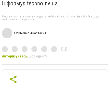
Інформує techno.nv.ua
Якщо ви помітили помилку, виділіть необхідний текст і натисніть Ctrl + Enter, щоб
повідомити про це редакцію
Ефименко Анастасия
0,0
Авторизуйтесь
, щоб оцінити