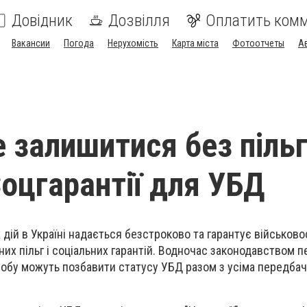
Довідник
Дозвілля
Оплатить ком
Вакансии
Погода
Нерухомість
Карта міста
Фотоотчеты
А
 залишитися без пільг
Соцгарантії для УБД
 дій в Україні надається безстроково та гарантує військов
их пільг і соціальних гарантій. Водночас законодавством 
 особу можуть позбавити статусу УБД разом з усіма передба