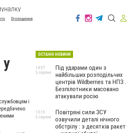
муналку
вто
Оголошення
ОСТАННІ НОВИНИ
 у
Під ударами один з
14:07
5 серпня
найбільших розподільчих
центрів Wildberries та НПЗ .
Безпілотники масовано
атакували росію
ослужбовцям і
передбачено
Повітряні сили ЗСУ
13:19
ченими
5 серпня
озвучили деталі нічного
обстрілу : з десятків ракет