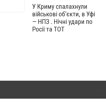
У Криму спалахнули
військові об’єкти, в Уфі
— НПЗ . Нічні удари по
Росії та ТОТ
ердянська. Для інтернет-видань обов'язкове розміщення прямого, відкритого для