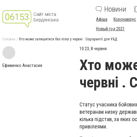
Новини
Афіша
Коронавірус
Новый год 2021
Головна
Хто може залишитися без пільг у червні . Соцгарантії для УБД
10:23, 8 червня
Хто може
Ефименко Анастасия
червні . 
Статус учасника бойових
ветеранам низку державн
кілька підстав, за яких
привілеями.