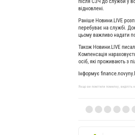
після СЗЧ до служби у в
відновлені.
Раніше Новини.LIVE розп
перебуває на службі. До
цьому важливо надати по
Також Новини.LIVE писал
Компенсація нараховуєть
осіб, які проживають з п
Інформує finance.novyny.l
Якщо ви помітили помилку, виділіть нео