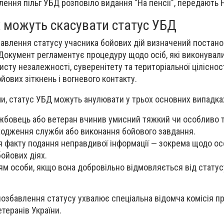
лення пільг УБД розповіло видання "На пенсії", передають 
х можуть скасувати статус УБД
авлення статусу учасника бойових дій визначений постан
 Документ регламентує процедуру щодо осіб, які виконували
исту незалежності, суверенітету та територіальної ціліснос
ових зіткнень і вогневого контакту.
и, статус УБД можуть анулювати у трьох основних випадка
жбовець або ветеран вчинив умисний тяжкий чи особливо 
ходження служби або виконання бойового завдання.
я факту подання неправдивої інформації — зокрема щодо о
бойових діях.
м особи, якщо вона добровільно відмовляється від статус
озбавлення статусу ухвалює спеціальна відомча комісія п
етеранів України.