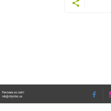
Реклама на сайті:
rek@citysites.ua
Допускається цитування матеріалів без отримання попередньої згоди 06153.com.ua з