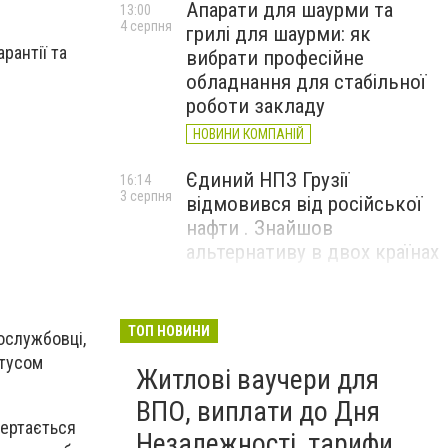
Апарати для шаурми та
13:00
4 серпня
грилі для шаурми: як
рантії та
вибрати професійне
обладнання для стабільної
роботи закладу
НОВИНИ КОМПАНІЙ
Єдиний НПЗ Грузії
16:14
3 серпня
відмовився від російської
нафти . Знайшов
альтернативу в двох країнах
До чого призвели атаки
15:16
3 серпня
ЗСУ на Wildberries . 200 млрд
ТОП НОВИНИ
ослужбовці,
збитків і ризик краху банків
атусом
Житлові ваучери для
рф
ВПО, виплати до Дня
вертається
Незалежності, тарифи