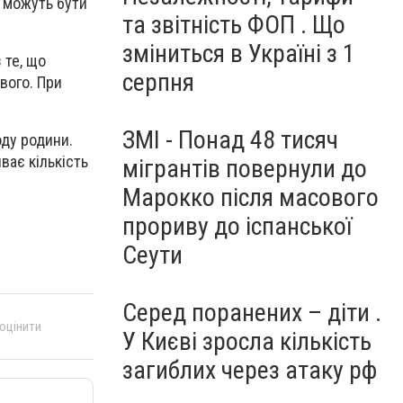
и можуть бути
та звітність ФОП . Що
зміниться в Україні з 1
 те, що
серпня
вого. При
ЗМІ - Понад 48 тисяч
оду родини.
ває кількість
мігрантів повернули до
Марокко після масового
прориву до іспанської
Сеути
Серед поранених – діти .
 оцінити
У Києві зросла кількість
загиблих через атаку рф