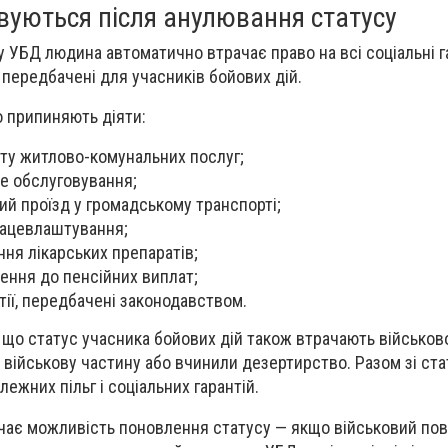
овуються після анулювання статусу
 УБД людина автоматично втрачає право на всі соціальні га
и передбачені для учасників бойових дій.
о припиняють діяти:
ту житлово-комунальних послуг;
е обслуговування;
ий проїзд у громадському транспорті;
рацевлаштування;
ня лікарських препаратів;
ення до пенсійних виплат;
нтії, передбачені законодавством.
 що статус учасника бойових дій також втрачають військов
 військову частину або вчинили дезертирство. Разом зі ст
лежних пільг і соціальних гарантій.
чає можливість поновлення статусу — якщо військовий по