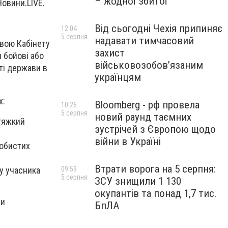
– жодної збитої
Новини.LIVE.
Від сьогодні Чехія припиняє
12:04
5 серпня
надавати тимчасовий
овою Кабінету
захист
 бойові або
військовозобов’язаним
ті держави в
українцям
х:
Bloomberg - рф провела
10:26
5 серпня
новий раунд таємних
тяжкий
зустрічей з Європою щодо
війни в Україні
собистих
Втрати ворога на 5 серпня:
у учасника
09:59
5 серпня
ЗСУ знищили 1 130
окупантів та понад 1,7 тис.
ри
БпЛА