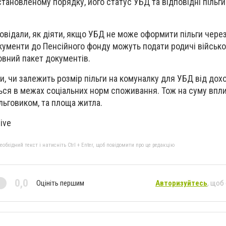
становленому порядку, його статус УБД та відповідні пільг
овідали, як діяти, якщо УБД не може оформити пільги через
кументи до Пенсійного фонду можуть подати родичі військо
вний пакет документів.
и, чи залежить розмір пільги на комуналку для УБД від дох
ся в межах соціальних норм споживання. Тож на суму впли
ільговиком, та площа житла.
ive
бхідний текст і натисніть Ctrl + Enter, щоб повідомити про це редакцію
0,0
Оцініть першим
Авторизуйтесь
, щоб