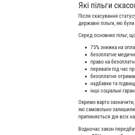
Які пільги скас
Після скасування статусу
державні пільги, які бул
Серед основних пільг, щ
75% знижка на опла
безоплатне медичн
право на безоплатн
переваги під час п
безоплатне отриман
надбавки та підвищ
інші соціальні гара
Окремо варто зазначити,
які самовільно залишили
припиняється дія всіх на
Водночас закон передба