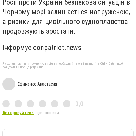
Росії проти України безпекова ситуація в
Чорному морі залишається напруженою,
а ризики для цивільного судноплавства
продовжують зростати.
Інформує donpatriot.news
Якщо ви помітили помилку, виділіть необхідний текст і натисніть Ctrl + Enter, щоб
повідомити про це редакцію
Ефименко Анастасия
0,0
Авторизуйтесь
, щоб оцінити