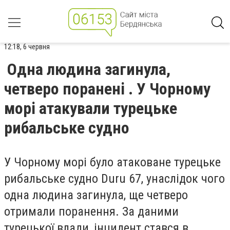
12:18, 6 червня
Одна людина загинула,
четверо поранені . У Чорному
морі атакували турецьке
рибальське судно
У Чорному морі було атаковане турецьке
рибальське судно Duru 67, унаслідок чого
одна людина загинула, ще четверо
отримали поранення. За даними
турецької влади, інцидент стався в