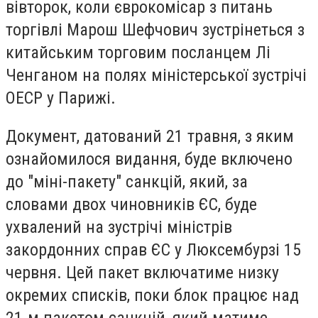
вівторок, коли єврокомісар з питань
торгівлі Марош Шефчович зустрінеться з
китайським торговим посланцем Лі
Ченганом на полях міністерської зустрічі
ОЕСР у Парижі.
Документ, датований 21 травня, з яким
ознайомилося видання, буде включено
до "міні-пакету" санкцій, який, за
словами двох чиновників ЄС, буде
ухвалений на зустрічі міністрів
закордонних справ ЄС у Люксембурзі 15
червня. Цей пакет включатиме низку
окремих списків, поки блок працює над
21-м пакетом санкцій, який матиме