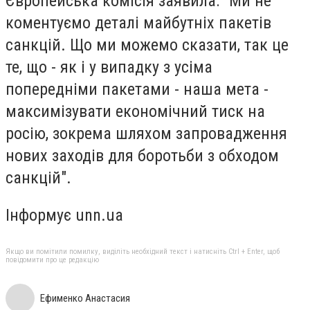
Європейська комісія заявила: "Ми не
коментуємо деталі майбутніх пакетів
санкцій. Що ми можемо сказати, так це
те, що - як і у випадку з усіма
попередніми пакетами - наша мета -
максимізувати економічний тиск на
росію, зокрема шляхом запровадження
нових заходів для боротьби з обходом
санкцій".
Інформує unn.ua
Якщо ви помітили помилку, виділіть необхідний текст і натисніть Ctrl + Enter, щоб
повідомити про це редакцію
Ефименко Анастасия