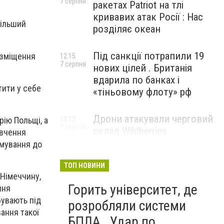
7 серпня
ракетах Patriot на тлі
кривавих атак Росії : Нас
більший
розділяє океан
Під санкції потрапили 19
озміщення
12:15
7 серпня
нових цілей . Британія
вдарила по банках і
тити у себе
«тіньовому флоту» рф
Дрони атакували черговий
ію Польщі, а
10:12
7 серпня
склад Wildberries .
ивчення
Російський Єкатеринбург
имування до
прокинувся від вибухів
ТОП НОВИНИ
 Німеччину,
Горить університет, де
ння
бувають під
розробляли системи
ання такої
БПЛА . Удар по