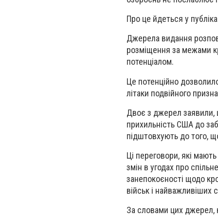
Про це йдеться у публіка
Джерела видання розпові
розміщення за межами к
потенціалом.
Це потенційно дозволило 
літаки подвійного призна
Двоє з джерел заявили,
прихильність США до заб
підштовхують до того, що
Ці переговори, які мають
змін в угодах про спільн
занепокоєності щодо кр
військ і найважливіших 
За словами цих джерел, к