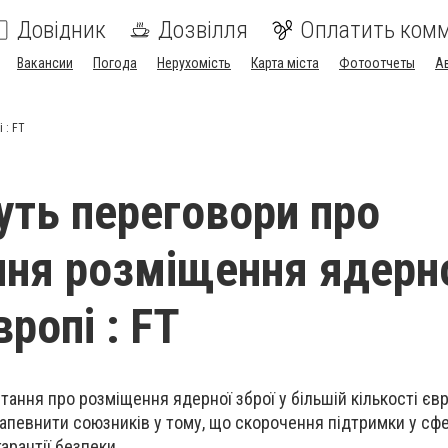
Довідник
Дозвілля
Оплатить ком
Вакансии
Погода
Нерухомість
Карта міста
Фотоотчеты
А
 : FT
ть переговори про
ня розміщення ядерн
вропі : FT
ання про розміщення ядерної зброї у більшій кількості єв
запевнити союзників у тому, що скорочення підтримки у сф
арантії безпеки.