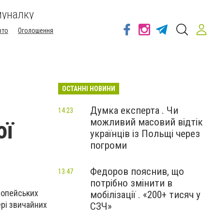
муналку
вто
Оголошення
ОСТАННІ НОВИНИ
Думка експерта . Чи
14:23
можливий масовий відтік
ої
українців із Польщі через
погроми
Федоров пояснив, що
13:47
потрібно змінити в
ропейських
мобілізації . «200+ тисяч у
ері звичайних
СЗЧ»