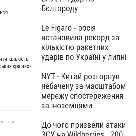
Бєлгороду
ться
Le Figaro - росія
встановила рекорд за
кількістю ракетних
ударів по Україні у липні
ти кількість
ьких країнах-
NYT - Китай розгорнув
небачену за масштабом
мережу спостереження
за іноземцями
 оцінити
До чого призвели атаки
ЗСУ на Wildberries . 200