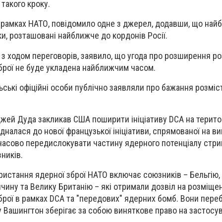
такого кроку.
 рамках НАТО, повідомило одне з джерел, додавши, що най
и, розташовані найближче до кордонів Росії.
 з ходом переговорів, заявило, що угода про розширення р
брої не буде укладена найближчим часом.
ьські офіційні особи публічно заявляли про бажання розміс
ей Дуда закликав США поширити ініціативу DCA на територ
дналася до нової французької ініціативи, спрямованої на в
асово передислокувати частину ядерного потенціалу стр
ників.
ристання ядерної зброї НАТО включає союзників – Бельгію,
ччину та Велику Британію – які отримали дозвіл на розміще
брої в рамках DCA та "передових" ядерних бомб. Вони пере
 Вашингтон зберігає за собою виняткове право на застосув