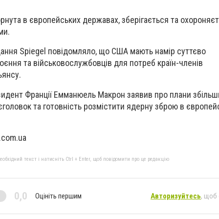
рнута в європейських державах, зберігається та охороняє
ми.
ання Spiegel повідомляло, що США мають намір суттєво
роєння та військовослужбовців для потреб країн-членів
ьянсу.
зидент Франції Емманюель Макрон заявив про плани збільши
головок та готовність розмістити ядерну зброю в європейс
.com.ua
бхідний текст і натисніть Ctrl + Enter, щоб повідомити про це редакцію
0,0
Оцініть першим
Авторизуйтесь
, щоб