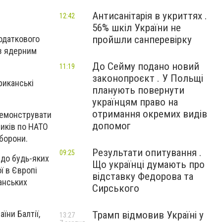
Антисанітарія в укриттях .
12:42
56% шкіл України не
пройшли санперевірку
одаткового
з ядерним
До Сейму подано новий
11:19
законопроєкт . У Польщі
риканські
планують повернути
українцям право на
отримання окремих видів
демонструвати
допомог
ників по НАТО
оборони.
Результати опитування .
09:25
 до будь-яких
Що українці думають про
ї в Європі
відставку Федорова та
анських
Сирського
їни Балтії,
Трамп відмовив Україні у
13:27