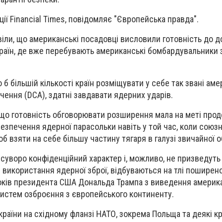
ції Financial Times, повідомляє "Європейська правда".
ли, що американські посадовці висловили готовність до д
раїн, де вже перебувають американські бомбардувальники 
б більшій кількості країн розміщувати у себе так звані аме
чення (DCA), здатні завдавати ядерних ударів.
 що готовність обговорювати розширення мала на меті про
езпечення ядерної парасольки навіть у той час, коли союз
б взяти на себе більшу частину тягаря в галузі звичайної 
 суворо конфіденційний характер і, можливо, не призведуть
е використання ядерної зброї, відбуваються на тлі поширено
оків президента США Дональда Трампа з виведення америк
систем озброєння з європейського континенту.
раїни на східному фланзі НАТО, зокрема Польща та деякі кра