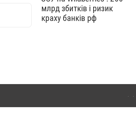
млрд збитків і ризик
краху банків рф
ердянська. Для інтернет-видань обов'язкове розміщення прямого, відкритого для
лама" публікуються на правах реклами.