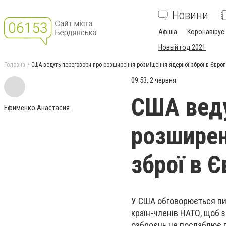
Новини
Афіша
Коронавірус
Новый год 2021
Головна
США ведуть переговори про розширення розміщення ядерної зброї в Європі
09:53, 2 червня
США веду
Ефименко Анастасия
розширен
зброї в Є
У США обговорюється пит
країн-членів НАТО, щоб 
озброєнь не послаблює г