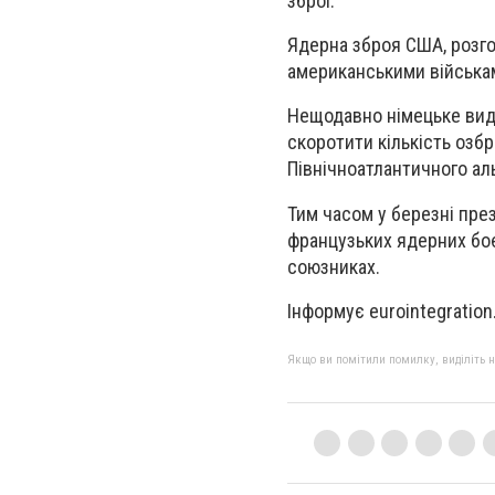
зброї.
Ядерна зброя США, розго
американськими війська
Нещодавно німецьке вид
скоротити кількість озб
Північноатлантичного ал
Тим часом у березні пре
французьких ядерних боє
союзниках.
Інформує eurointegration
Якщо ви помітили помилку, виділіть нео