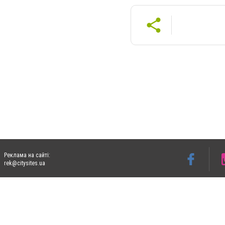
Реклама на сайті:
rek@citysites.ua
Допускається цитування матеріалів без отримання попередньої згоди 06153.com.ua з
пошукових систем гіперпосилання на цитовані статті не нижче другого абзацу в тек
Матеріали з плашками "Новини компаній", "Промо", "Партнерський матеріал", "Партнер