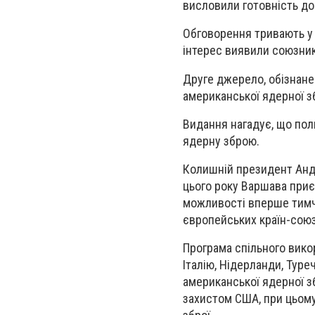
висловили готовність до 
Обговорення тривають у
інтерес виявили союзник
Друге джерело, обізнане
американської ядерної з
Видання нагадує, що пол
ядерну зброю.
Колишній президент Андж
цього року Варшава приє
можливості вперше тимч
європейських країн-союз
Програма спільного вико
Італію, Нідерланди, Туре
американської ядерної з
захистом США, при цьому