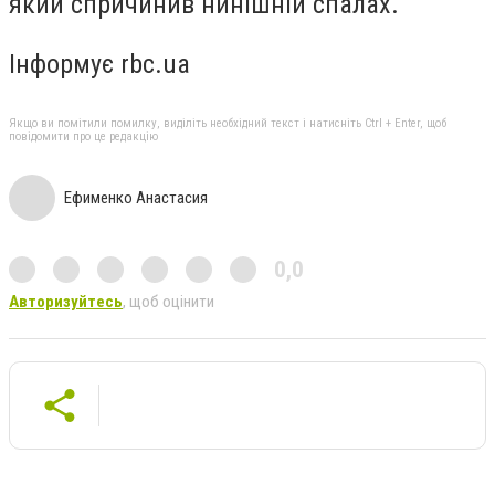
який спричинив нинішній спалах.
Інформує rbc.ua
Якщо ви помітили помилку, виділіть необхідний текст і натисніть Ctrl + Enter, щоб
повідомити про це редакцію
Ефименко Анастасия
0,0
Авторизуйтесь
, щоб оцінити