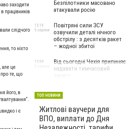
Безпілотники масовано
право заходити
атакували росію
 в працівників
Повітряні сили ЗСУ
13:19
хвали слідчого
5 серпня
озвучили деталі нічного
обстрілу : з десятків ракет
– жодної збитої
ння, то ніхто
Від сьогодні Чехія припиняє
12:04
, але це
5 серпня
надавати тимчасовий
 про те, що
захист
військовозобов’язаним
українцям
ня його, в
ТОП НОВИНИ
гвалтування".
Житлові ваучери для
швидко і є
ВПО, виплати до Дня
Незалежності, тарифи