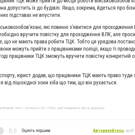
цівник ТЦК може прийти до місця роботи військовозобов’я
на допустить їх до будівлі. Якщо, зокрема, йдеться про біз
них підставах не впустити.
ськовозобов’язані, які повинні з’явитися для проходження 
 необхідно вручити повістку для проходження ВЛК, але прос
 те, що не мають права робити ТЦК. Тобто ця урядова постан
вони можуть прийти з працівниками поліції, якщо ті провод
тоді працівники ТЦК зможуть вручити повістку конкретній ос
порту, юрист додав, що працівники ТЦК мають право туди 
я від пішохідної зони хіба що тим, що він рухається.
бхідний текст і натисніть Ctrl + Enter, щоб повідомити про це редакцію
0,0
Оцініть першим
Авторизуйтесь
, щоб