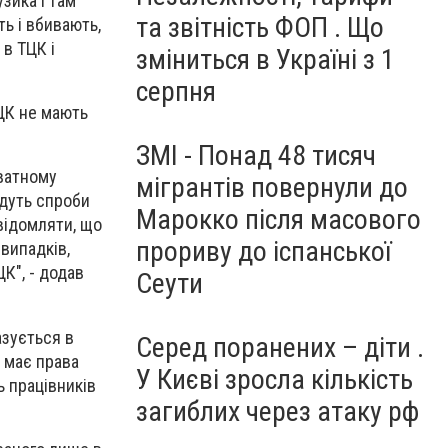
зика і там
та звітність ФОП . Що
ть і вбивають,
 в ТЦК і
зміниться в Україні з 1
серпня
ЦК не мають
ЗМІ - Понад 48 тисяч
иватному
мігрантів повернули до
удуть спроби
Марокко після масового
овідомляти, що
прориву до іспанської
випадків,
К", - додав
Сеути
азується в
Серед поранених – діти .
е має права
У Києві зросла кількість
ь працівників
загиблих через атаку рф