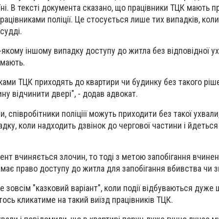
їні. В тексті документа сказано, що працівники ТЦК мають 
ацівниками поліції. Це стосується лише тих випадків, коли
 судді.
ь-якому іншому випадку доступу до житла без відповідної у
 мають.
ками ТЦК приходять до квартири чи будинку без такого ріше
у відчинити двері", - додав адвокат.
и, співробітники поліціїї можуть приходити без такої ухвали
падку, коли надходить дзвінок до чергової частини і йдеться
ент вчиняється злочин, то тоді з метою запобігання вчинен
 має право доступу до житла для запобігання вбивства чи з
е зовсім "казковий варіант", коли події відбуваються дуже 
тось кликатиме на такий виїзд працівників ТЦК.