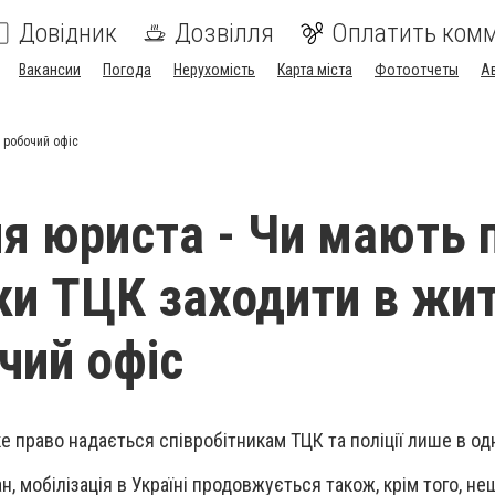
Довідник
Дозвілля
Оплатить ком
Вакансии
Погода
Нерухомість
Карта міста
Фотоотчеты
А
 робочий офіс
я юриста - Чи мають 
ки ТЦК заходити в жи
чий офіс
ке право надається співробітникам ТЦК та поліції лише в од
, мобілізація в Україні продовжується також, крім того, не