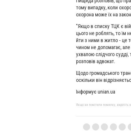
Пищида розповів, що пра
тому випадку, коли охоро
охорона може їх на закон
"Якщо в списку ТЦК є вій
цього не роблять, то їм
йти з ними в житло - це
чином не допомагає, але 
ухвалою слідчого судді, 
розповів адвокат.
Щодо громадського транс
оскільки він відрізняєтьс
Інформує unian.ua
Якщо ви помітили помилку, виділіть нео