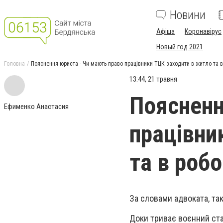
Новини
Афіша
Коронавірус
Новый год 2021
Головна
Пояснення юриста - Чи мають право працівники ТЦК заходити в житло та в
13:44, 21 травня
Поясненн
Ефименко Анастасия
працівни
та в робо
За словами адвоката, та
Доки триває воєнний стан