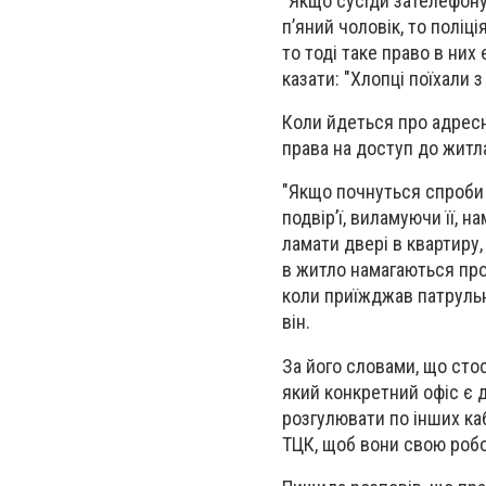
"Якщо сусіди зателефонув
п’яний чоловік, то поліц
то тоді таке право в них
казати: "Хлопці поїхали з
Коли йдеться про адресн
права на доступ до житл
"Якщо почнуться спроби 
подвір’ї, виламуючи її, 
ламати двері в квартиру,
в житло намагаються про
коли приїжджав патрульн
він.
За його словами, що стос
який конкретний офіс є д
розгулювати по інших ка
ТЦК, щоб вони свою робо