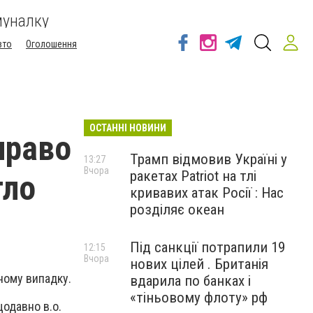
муналку
вто
Оголошення
ОСТАННІ НОВИНИ
право
Трамп відмовив Україні у
13:27
Вчора
ракетах Patriot на тлі
тло
кривавих атак Росії : Нас
розділяє океан
Під санкції потрапили 19
12:15
Вчора
нових цілей . Британія
ному випадку.
вдарила по банках і
«тіньовому флоту» рф
щодавно в.о.