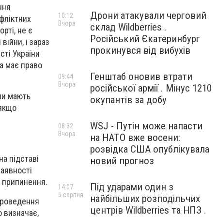
ння
Дрони атакували черговий
10:12
нфліктних
Вчора
склад Wildberries .
рті, не є
Російський Єкатеринбург
війни, і зараз
прокинувся від вибухів
сті України
ва має право
Генштаб оновив втрати
09:44
Вчора
російської армії . Мінус 1210
чи мають
окупантів за добу
 якщо
WSJ - Путін може напасти
08:32
Вчора
на НАТО вже восени:
розвідка США опублікувала
а підставі
новий прогноз
наявності
о припинення.
Під ударами один з
14:07
5 серпня
найбільших розподільчих
проведення
центрів Wildberries та НПЗ .
о визначає,