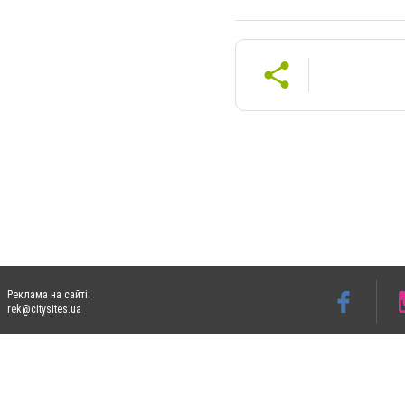
Реклама на сайті:
rek@citysites.ua
Допускається цитування матеріалів без отримання попередньої згоди 06153.com.ua з
пошукових систем гіперпосилання на цитовані статті не нижче другого абзацу в тек
Матеріали з плашками "Новини компаній", "Промо", "Партнерський матеріал", "Партнер