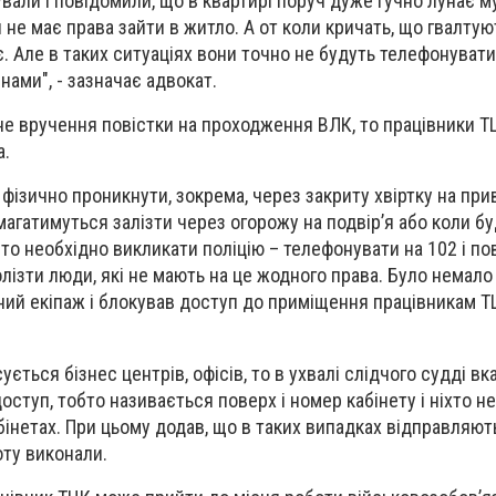
али і повідомили, що в квартирі поруч дуже гучно лунає му
ія не має права зайти в житло. А от коли кричать, що гвалтую
 є. Але в таких ситуаціях вони точно не будуть телефонувати
 нами", - зазначає адвокат.
е вручення повістки на проходження ВЛК, то працівники Т
а.
фізично проникнути, зокрема, через закриту хвіртку на пр
намагатимуться залізти через огорожу на подвір’я або коли б
 то необхідно викликати поліцію – телефонувати на 102 і п
лізти люди, які не мають на це жодного права. Було немало 
ий екіпаж і блокував доступ до приміщення працівникам ТЦ
ується бізнес центрів, офісів, то в ухвалі слідчого судді вк
оступ, тобто називається поверх і номер кабінету і ніхто н
бінетах. При цьому додав, що в таких випадках відправляют
ту виконали.