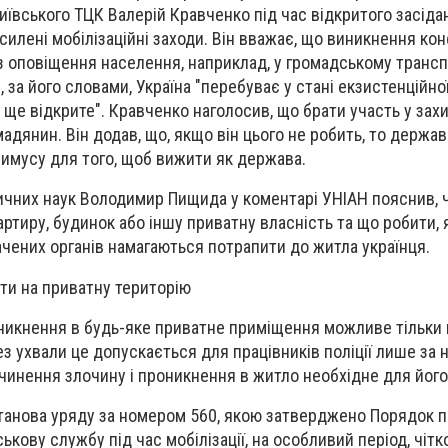
иївського ТЦК Валерій Кравченко під час відкритого засіда
силені мобілізаційні заходи. Він вважає, що виникнення ко
 з оповіщення населення, наприклад, у громадському транспо
за його словами, Україна "перебуває у стані екзистенційної 
и ще відкрите". Кравченко наголосив, що брати участь у захи
адянин. Він додав, що, якщо він цього не робить, то держа
имусу для того, щоб вижити як держава.
ичних наук Володимир Пищида у коментарі УНІАН пояснив, 
артиру, будинок або іншу приватну власність та що робити,
чених органів намагаються потрапити до житла українця.
ти на приватну територію
икнення в будь-яке приватне приміщення можливе тільки н
ез ухвали це допускається для працівників поліції лише за 
чинення злочину і проникнення в житло необхідне для йог
станова уряду за номером 560, якою затверджено Порядок 
ькову службу під час мобілізації, на особливий період, чітк