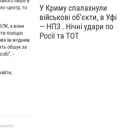
заного лише в
У Криму спалахнули
нес-центр, то
військові об’єкти, в Уфі
— НПЗ . Нічні удари по
ВЛК, а вони
ити поліцію
Росії та ТОТ
ова їм жодним
ять обшук за
обі", -
зайти,
 оцінити