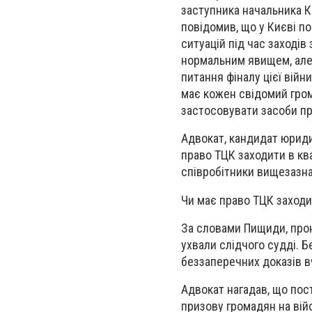
заступника начальника К
повідомив, що у Києві по
ситуацій під час заходів
нормальним явищем, але, 
питання фіналу цієї війн
має кожен свідомий гром
застосовувати засоби пр
Адвокат, кандидат юрид
право ТЦК заходити в кв
співробітники вищезазна
Чи має право ТЦК заходи
За словами Пищиди, прон
ухвали слідчого судді. Б
беззаперечних доказів в
Адвокат нагадав, що по
призову громадян на війс