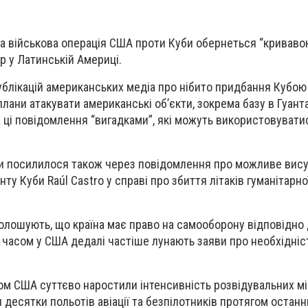
ка військова операція США проти Куби обернеться “криваво
р у Латинській Америці.
ублікацій американських медіа про нібито придбання Кубою
плани атакувати американські об’єкти, зокрема базу в Гуант
 ці повідомлення “вигадками”, які можуть використовувати
и посилилося також через повідомлення про можливе вис
у Куби Raúl Castro у справі про збиття літаків гуманітарної
олошують, що країна має право на самооборону відповідно
 часом у США дедалі частіше лунають заяви про необхідніс
ом США суттєво наростили інтенсивність розвідувальних мі
 десятки польотів авіації та безпілотників протягом останн