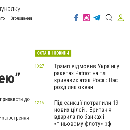
муналку
вто
Оголошення
ОСТАННІ НОВИНИ
Трамп відмовив Україні у
13:27
ракетах Patriot на тлі
нею”
кривавих атак Росії : Нас
розділяє океан
 призвести до
Під санкції потрапили 19
12:15
нових цілей . Британія
вдарила по банках і
е загострення
«тіньовому флоту» рф