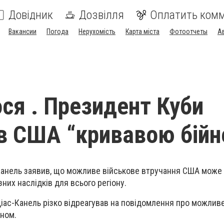
Довідник
Дозвілля
Оплатить ком
Вакансии
Погода
Нерухомість
Карта міста
Фотоотчеты
А
ся . Президент Куби
в США “кривавою бій
-Канель заявив, що можливе військове втручання США може
зних наслідків для всього регіону.
іас-Канель різко відреагував на повідомлення про можлив
оном.