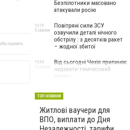
Безпілотники масовано
атакували росію
Повітряні сили ЗСУ
13:19
5 серпня
озвучили деталі нічного
обстрілу : з десятків ракет
тобы оценить
– жодної збитої
Від сьогодні Чехія припиняє
12:04
5 серпня
надавати тимчасовий
захист
військовозобов’язаним
українцям
ТОП НОВИНИ
Житлові ваучери для
ВПО, виплати до Дня
Незалежності, тарифи