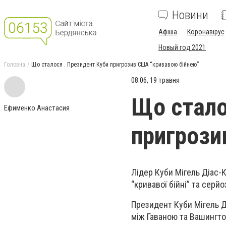
Новини
Афіша
Коронавірус
Новый год 2021
Головна
Що сталося . Президент Куби пригрозив США “кривавою бійнею”
08:06, 19 травня
Що стало
Ефименко Анастасия
пригрози
Лідер Куби Мігель Діас
“кривавої бійні” та серйо
Президент Куби Мігель Д
між Гаваною та Вашингт