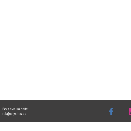
Реклама на сайті:
rek@citysites.ua
Допускається цитування матеріалів без отримання попередньої згоди 06153.com.ua з