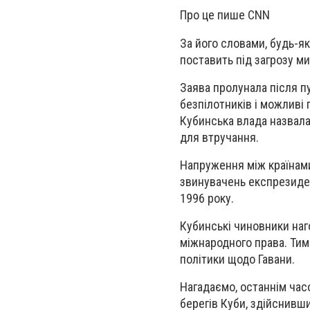
Про це пише CNN
За його словами, будь-я
поставить під загрозу ми
Заява пролунала після п
безпілотників і можливі 
Кубинська влада назвала
для втручання.
Напруження між країнам
звинувачень експрезидент
1996 року.
Кубинські чиновники наг
міжнародного права. Тим
політики щодо Гавани.
Нагадаємо, останнім час
берегів Куби, здійснивши