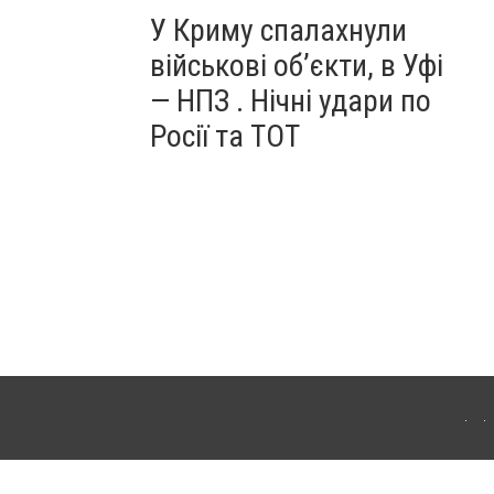
У Криму спалахнули
військові об’єкти, в Уфі
— НПЗ . Нічні удари по
Росії та ТОТ
ердянська. Для інтернет-видань обов'язкове розміщення прямого, відкритого для