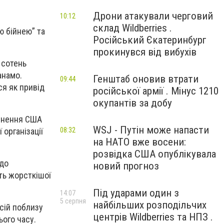
Дрони атакували черговий
10:12
склад Wildberries .
ю бійнею” та
Російський Єкатеринбург
прокинувся від вибухів
 сотень
анамо.
Генштаб оновив втрати
09:44
ся як привід
російської армії . Мінус 1210
окупантів за добу
унення США
WSJ - Путін може напасти
 організації
08:32
на НАТО вже восени:
розвідка США опублікувала
 до
новий прогноз
ть жорсткішої
Під ударами один з
14:07
5 серпня
найбільших розподільчих
сій поблизу
центрів Wildberries та НПЗ .
ього часу.