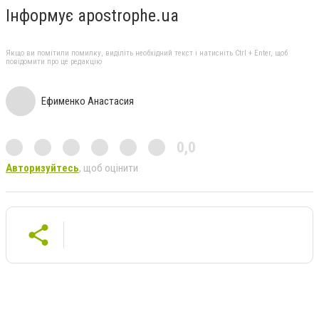
Інформує apostrophe.ua
Якщо ви помітили помилку, виділіть необхідний текст і натисніть Ctrl + Enter, щоб
повідомити про це редакцію
Ефименко Анастасия
0,0
Авторизуйтесь
, щоб оцінити