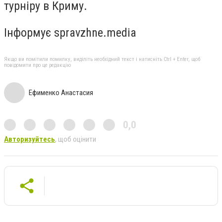
турніру в Криму.
Інформує spravzhne.media
Якщо ви помітили помилку, виділіть необхідний текст і натисніть Ctrl + Enter, щоб
повідомити про це редакцію
Ефименко Анастасия
0,0
Авторизуйтесь
, щоб оцінити