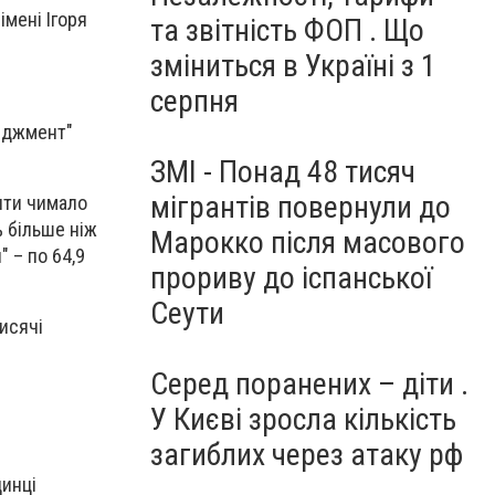
імені Ігоря
та звітність ФОП . Що
зміниться в Україні з 1
серпня
неджмент"
ЗМІ - Понад 48 тисяч
мігрантів повернули до
нти чимало
% більше ніж
Марокко після масового
 – по 64,9
прориву до іспанської
Сеути
исячі
Серед поранених – діти .
У Києві зросла кількість
загиблих через атаку рф
динці