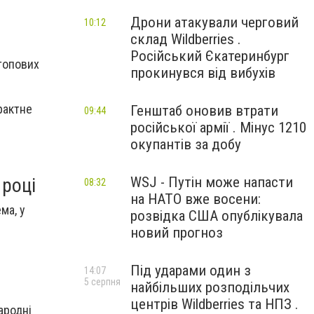
Дрони атакували черговий
10:12
склад Wildberries .
Російський Єкатеринбург
 топових
прокинувся від вибухів
рактне
Генштаб оновив втрати
09:44
російської армії . Мінус 1210
окупантів за добу
WSJ - Путін може напасти
 році
08:32
на НАТО вже восени:
ма, у
розвідка США опублікувала
новий прогноз
Під ударами один з
14:07
5 серпня
найбільших розподільчих
центрів Wildberries та НПЗ .
ародні