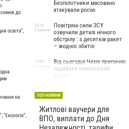
Безпілотники масовано
о
атакували росію
рсників до
Повітряні сили ЗСУ
13:19
ня освіта",
5 серпня
озвучили деталі нічного
обстрілу : з десятків ракет
– жодної збитої
Від сьогодні Чехія припиняє
12:04
5 серпня
надавати тимчасовий
родна
захист
цим
військовозобов’язаним
українцям
ТОП НОВИНИ
вчання на
Житлові ваучери для
, "Екологія",
ВПО, виплати до Дня
Незалежності, тарифи