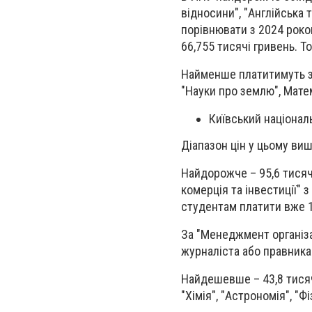
відносини", "Англійська 
порівнювати з 2024 роко
66,755 тисячі гривень. Т
Найменше платитимуть за
"Науки про землю", Мате
Київський націонал
Діапазон цін у цьому виші
Найдорожче – 95,6 тисяч
комерція та інвестиції"
студентам платити вже 1
За "Менеджмент організац
журналіста або правника 
Найдешевше – 43,8 тисячі
"Хімія", "Астрономія", "Ф