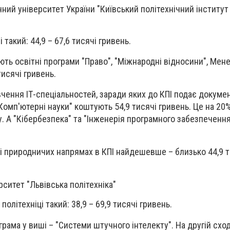
ний університет України "Київський політехнічний інститут 
 такий: 44,9 – 67,6 тисячі гривень.
ть освітні програми "Право", "Міжнародні відносини", Ме
тисячі гривень.
ення ІТ-спеціальностей, заради яких до КПІ подає докуме
Комп'ютерні науки" коштують 54,9 тисячі гривень. Це на 20
. А "Кібербезпека" та "Інженерія програмного забезпечення"
і природничих напрямах в КПІ найдешевше – близько 44,9 т
рситет "Львівська політехніка"
 політехніці такий: 38,9 – 69,9 тисячі гривень.
рама у виші – "Системи штучного інтелекту". На другій схо