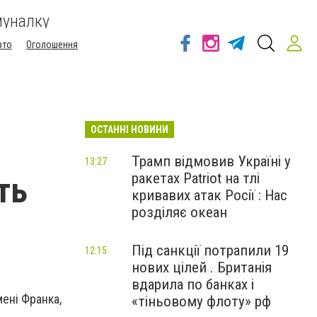
муналку
вто
Оголошення
ОСТАННІ НОВИНИ
Трамп відмовив Україні у
13:27
ракетах Patriot на тлі
ть
кривавих атак Росії : Нас
розділяє океан
Під санкції потрапили 19
12:15
нових цілей . Британія
вдарила по банках і
ені Франка,
«тіньовому флоту» рф