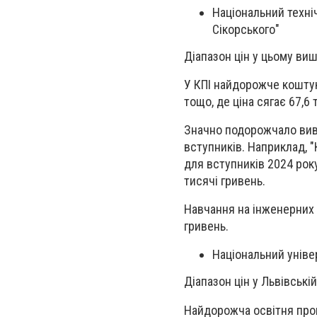
Національний техніч
Сікорського"
Діапазон цін у цьому виші
У КПІ найдорожче коштую
тощо, де ціна сягає 67,6 
Значно подорожчало вивч
вступників. Наприклад, "
для вступників 2024 року
тисячі гривень.
Навчання на інженерних 
гривень.
Національний уніве
Діапазон цін у Львівській
Найдорожча освітня прог