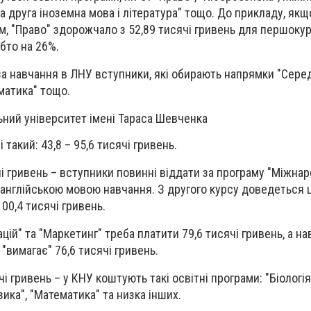
та друга іноземна мова і література" тощо. До прикладу, якщ
м, "Право" здорожчало з 52,89 тисячі гривень для першоку
обто на 26%.
 навчання в ЛНУ вступники, які обирають напрямки "Серед
матика" тощо.
ьний університет імені Тараса Шевченка
 такий: 43,8 – 95,6 тисячі гривень.
і гривень – вступники повинні віддати за програму "Міжна
 з англійською мовою навчання. З другого курсу доведеться 
00,4 тисячі гривень.
ій" та "Маркетинг" треба платити 79,6 тисячі гривень, а на
"вимагає" 76,6 тисячі гривень.
 гривень – у КНУ коштують такі освітні програми: "Біологія"
ізика", "Математика" та низка інших.