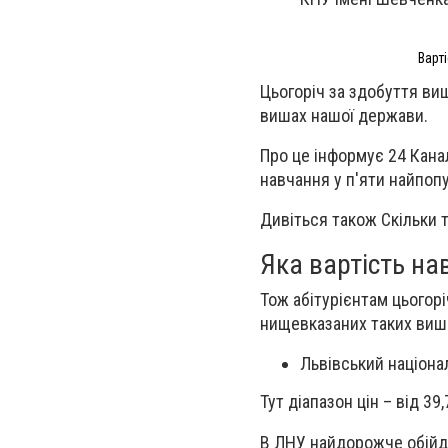
Варт
Цьогоріч за здобуття вищ
вишах нашої держави.
Про це інформує 24 Кана
навчання у п'яти найпоп
Дивіться також Скільки т
Яка вартість на
Тож абітурієнтам цьогорі
нищевказаних таких виш
Львівський націона
Тут діапазон цін – від 39
В ЛНУ найдорожче обійдут