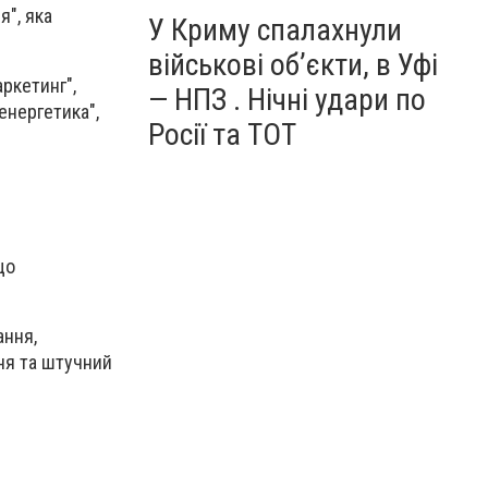
я", яка
У Криму спалахнули
військові об’єкти, в Уфі
аркетинг",
— НПЗ . Нічні удари по
 енергетика",
Росії та ТОТ
що
ання,
ня та штучний