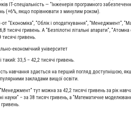
ків IT-спеціальність — "Інженерія програмного забезпеченн
ень (+6%, якщо порівнювати з минулим роком).
-от "Економіка", "Облік і оподаткування", "Менеджмент", "М
,8 тисячі гривень. А "Безпілотні літальні апарати", "Атомна
9 тисячі гривень.
льно-економічний університет
 такий: 33,5 – 42,2 тисячі гривень.
ість навчання здається на перший погляд доступнішою, як
пулярними закладами вищої освіти.
"Менеджмент" тут можна за 42,2 тисячі гривень за рік навч
ні науки" – за 38 тисяч гривень, а "Математичне моделюван
і гривень.