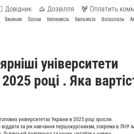
Довідник
Дозвілля
Оплатить ком
Вакансии
Погода
Нерухомість
Карта міста
Фотоотчеты
А
ярніші університети
 2025 році . Яка вартіс
топових університетах України в 2025 році зросли.
 віддати за рік навчання першокурсникам, зокрема в ЛНУ ім
 Львівській політехніці та інших, читайте у новині.