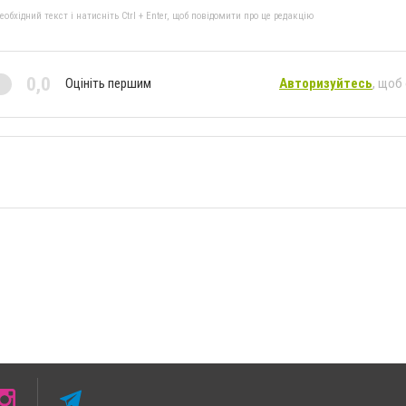
бхідний текст і натисніть Ctrl + Enter, щоб повідомити про це редакцію
0,0
Оцініть першим
Авторизуйтесь
, щоб