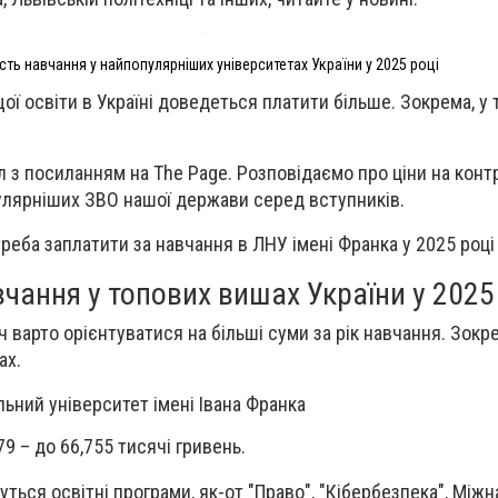
ість навчання у найпопулярніших університетах України у 2025 році
ої освіти в Україні доведеться платити більше. Зокрема, у
л з посиланням на The Page. Розповідаємо про ціни на конт
улярніших ЗВО нашої держави серед вступників.
реба заплатити за навчання в ЛНУ імені Франка у 2025 році
вчання у топових вишах України у 2025
ч варто орієнтуватися на більші суми за рік навчання. Зокре
ах.
льний університет імені Івана Франка
,79 – до 66,755 тисячі гривень.
ься освітні програми, як-от "Право", "Кібербезпека", Міжн