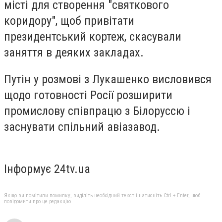
місті для створення "святкового
коридору", щоб привітати
президентський кортеж, скасували
заняття в деяких закладах.
Путін у розмові з Лукашенко висловився
щодо готовності Росії розширити
промислову співпрацю з Білоруссю і
заснувати спільний авіазавод.
Інформує 24tv.ua
Якщо ви помітили помилку, виділіть необхідний текст і натисніть Ctrl + Enter, щоб
повідомити про це редакцію