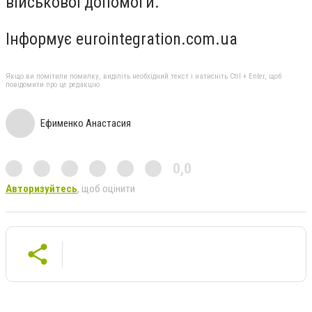
військової допомоги.
Інформує eurointegration.com.ua
Якщо ви помітили помилку, виділіть необхідний текст і натисніть Ctrl + Enter, щоб
повідомити про це редакцію
Ефименко Анастасия
0,0
Авторизуйтесь
, щоб оцінити