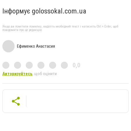
Інформує
golossokal.com.ua
Якщо ви помітили помилку, виділіть необхідний текст і натисніть Ctrl + Enter, щоб
повідомити про це редакцію
Ефименко Анастасия
0,0
Авторизуйтесь
, щоб оцінити