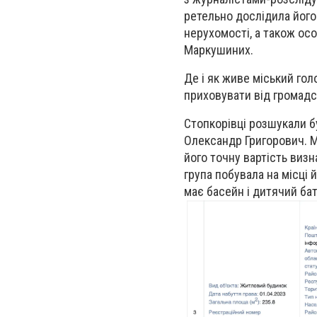
ретельно дослідила його
нерухомості, а також осо
Маркушиних.
Де і як живе міський го
приховувати від громадс
Стопкорівці розшукали бу
Олександр Григорович. М
його точну вартість виз
група побувала на місці 
має басейн і дитячий ба