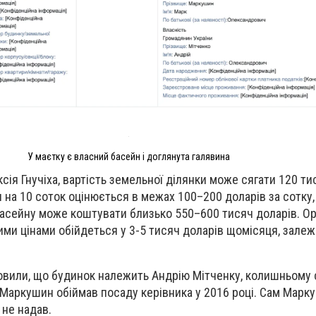
У маєтку є власний басейн і доглянута галявина
сія Гнучіха, вартість земельної ділянки може сягати 120 ти
 на 10 соток оцінюється в межах 100–200 доларів за сотку,
басейну може коштувати близько 550–600 тисяч доларів. О
ими цінами обійдеться у 3-5 тисяч доларів щомісяця, залеж
овили, що будинок належить Андрію Мітченку, колишньому 
е Маркушин обіймав посаду керівника у 2016 році. Сам Марк
не надав.