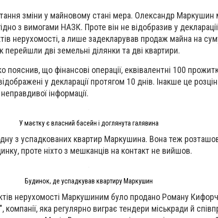
итання зміни у майновому стані мера. Олександр Маркушин 
ідно з вимогами НАЗК. Проте він не відобразив у декларації
тів нерухомості, а лише задекларував продаж майна на суму
к перейшли дві земельні ділянки та дві квартири.
о пояснив, що фінансові операції, еквівалентні 100 прожи
відображені у декларації протягом 10 днів. Інакше це розці
неправдивої інформації.
У маєтку є власний басейн і доглянута галявина
дну з успадкованих квартир Маркушина. Вона теж розташо
инку, проте ніхто з мешканців на контакт не вийшов.
Будинок, де успадкував квартиру Маркушин
єктів нерухомості Маркушиним було продано Роману Кифорч
 компанії, яка регулярно виграє тендери міськради й співп