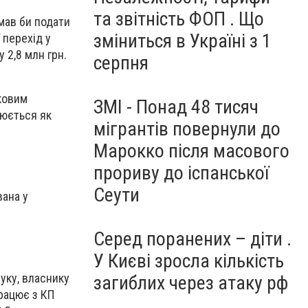
та звітність ФОП . Що
мав би подати
зміниться в Україні з 1
 перехід у
 2,8 млн грн.
серпня
тковим
ЗМІ - Понад 48 тисяч
нюється як
мігрантів повернули до
Марокко після масового
прориву до іспанської
Сеути
вана у
Серед поранених – діти .
У Києві зросла кількість
уку, власнику
загиблих через атаку рф
рацює з КП