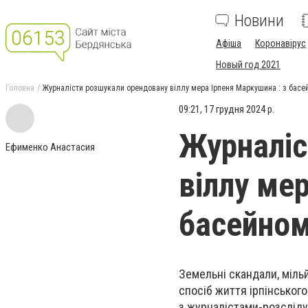
Новини
Афіша
Коронавірус
Новый год 2021
Головна
Журналісти розшукали орендовану віллу мера Ірпеня Маркушина : з басей
09:21, 17 грудня 2024 р.
Журналіс
Ефименко Анастасия
віллу ме
басейном
Земельні скандали, мільй
спосіб життя ірпінськог
з журналістами-розслід