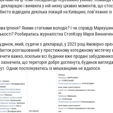
 декларацію і виявила у ній низку цікавих моментів, що сто
бисто відвідала декілька локацій на Київщині, пов'язаних і
лова Ірпеня? Якими статками володіє? І чи справді Маркуши
ькості? Розбиралась журналістка СтопКору Марія Винничен
динок, який, судячи з декларації, у 2023 році ймовірно ор
аєток розташований у престижному котеджному містечку в 
начити важко, оскільки всі будинки вже продані забудовник
й зазначила, що територія добре доглянута, будинок вигляд
тут. Однак поспілкуватись із мешканцями не вдалося.