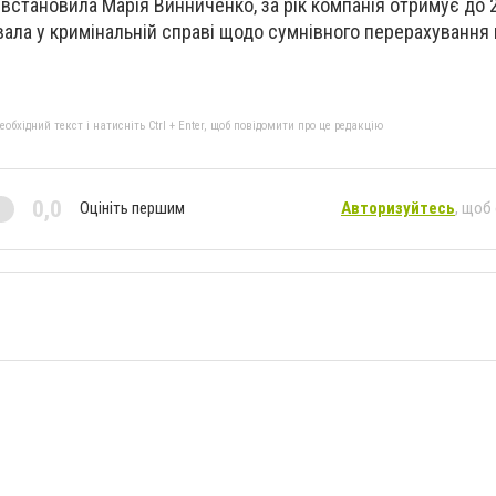
встановила Марія Винниченко, за рік компанія отримує до 2
вала у кримінальній справі щодо сумнівного перерахування 
бхідний текст і натисніть Ctrl + Enter, щоб повідомити про це редакцію
0,0
Оцініть першим
Авторизуйтесь
, щоб