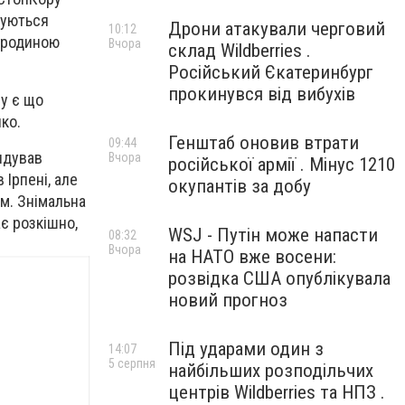
суються
Дрони атакували черговий
10:12
з родиною
Вчора
склад Wildberries .
Російський Єкатеринбург
прокинувся від вибухів
ну є що
ко.
Генштаб оновив втрати
09:44
ендував
Вчора
російської армії . Мінус 1210
Ірпені, але
окупантів за добу
ом. Знімальна
ає розкішно,
WSJ - Путін може напасти
08:32
Вчора
на НАТО вже восени:
розвідка США опублікувала
новий прогноз
Під ударами один з
14:07
5 серпня
найбільших розподільчих
центрів Wildberries та НПЗ .