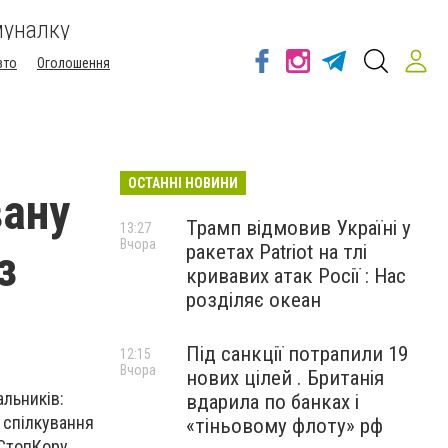
муналку
вто
Оголошення
ОСТАННІ НОВИНИ
вану
Трамп відмовив Україні у
13:27
Вчора
ракетах Patriot на тлі
з
кривавих атак Росії : Нас
розділяє океан
Під санкції потрапили 19
12:15
Вчора
нових цілей . Британія
альників:
вдарила по банках і
 спілкування
«тіньовому флоту» рф
 СтопКору