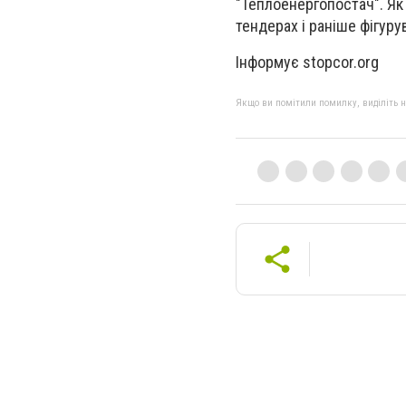
"Теплоенергопостач". Як 
тендерах і раніше фігуру
Інформує stopcor.org
Якщо ви помітили помилку, виділіть нео