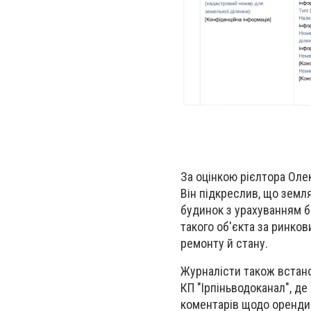
За оцінкою рієлтора Олек
Він підкреслив, що земля
будинок з урахуванням 
такого об'єкта за ринков
ремонту й стану.
Журналісти також встан
КП "Ірпіньводоканал", д
коментарів щодо оренди 