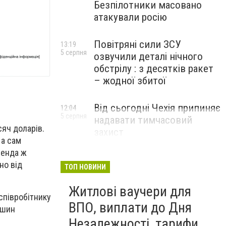
Безпілотники масовано
атакували росію
Повітряні сили ЗСУ
13:19
5 серпня
озвучили деталі нічного
обстрілу : з десятків ракет
– жодної збитої
Від сьогодні Чехія припиняє
12:04
5 серпня
надавати тимчасовий
сяч доларів.
захист
 а сам
військовозобов’язаним
ренда ж
українцям
но від
ТОП НОВИНИ
Житлові ваучери для
співробітнику
ВПО, виплати до Дня
ушин
Незалежності, тарифи