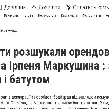
Довідник
Дозвілля
Оплатить ком
Вакансии
Погода
Нерухомість
Карта міста
Фотоотчеты
А
ном і батутом
ти розшукали орендо
ра Ірпеня Маркушина : 
 і батутом
они в декларації та особисті бодігарди під виглядом комун
о мера Олександра Маркушина викликає багато питань. Утім,
увачами на ці теми посадовець переважно уникає. Команда