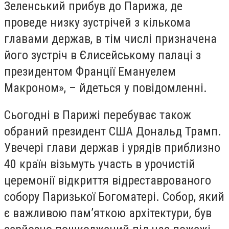
Зеленський прибув до Парижа, де
проведе низку зустрічей з кількома
главами держав, в тім числі призначена
його зустріч в Єлисейському палаці з
президентом Франції Емануелем
Макроном», – йдеться у повідомленні.
Сьогодні в Парижі перебуває також
обраний президент США Дональд Трамп.
Увечері глави держав і урядів приблизно
40 країн візьмуть участь в урочистій
церемонії відкриття відреставрованого
собору Паризької Богоматері. Собор, який
є важливою пам’яткою архітектури, був