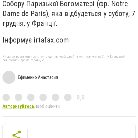
Собору Паризької Богоматері (фр. Notre
Dame de Paris), яка відбудеться у суботу, 7
грудня, у Франції.
Інформує irtafax.com
Якщо ви помітили помилку, виділіть необхідний текст і натисніть Ctrl + Enter, щоб
повідомити про це редакцію
Ефименко Анастасия
0,0
Авторизуйтесь
, щоб оцінити