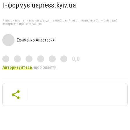
Інформує uapress.kyiv.ua
Якщо ви помітили помилку, виділіть необхідний текст і натисніть Ctrl + Enter, щоб
повідомити про це редакцію
Ефименко Анастасия
0,0
Авторизуйтесь
, щоб оцінити