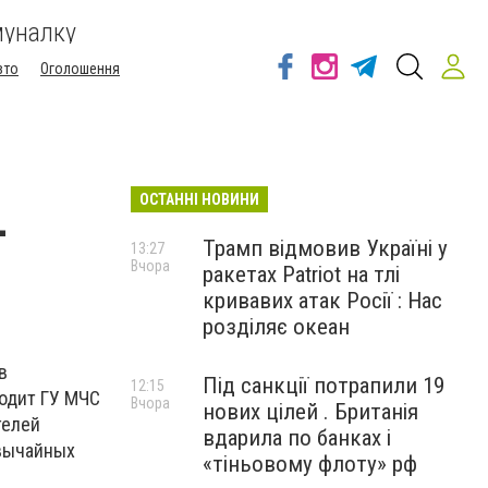
муналку
вто
Оголошення
ОСТАННІ НОВИНИ
-
Трамп відмовив Україні у
13:27
Вчора
ракетах Patriot на тлі
кривавих атак Росії : Нас
розділяє океан
в
Під санкції потрапили 19
12:15
водит ГУ МЧС
Вчора
нових цілей . Британія
телей
вдарила по банках і
звычайных
«тіньовому флоту» рф