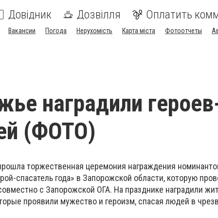
Довідник
Дозвілля
Оплатить ком
Вакансии
Погода
Нерухомість
Карта міста
Фотоотчеты
А
жье наградили героев
ей (ФОТО)
 прошла торжественная церемония награждения номинанто
ерой-спасатель года» в Запорожской области, которую про
совместно с Запорожской ОГА. На празднике наградили жи
оторые проявили мужество и героизм, спасая людей в чре