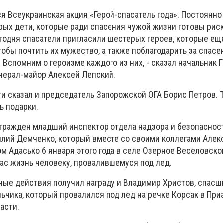
ся Всеукраинская акция «Герой-спасатель года». Постоянн
орых дети, которые ради спасения чужой жизни готовы рис
годня спасатели пригласили шестерых героев, которые ещ
обы почтить их мужество, а также поблагодарить за спас
 Вспомним о героизме каждого из них, - сказал начальник 
нерал-майор Алексей Лепский.
ти сказал и председатель Запорожской ОГА Борис Петров. 
ь подарки.
агражден младший инспектор отдела надзора и безопаснос
лий Демченко, который вместе со своими коллегами Але
м Адасько 6 января этого года в селе Озерное Веселовско
ас жизнь человеку, провалившемуся под лед.
ные действия получил награду и Владимир Христов, спасш
льчика, который провалился под лед на речке Корсак в Пр
асти.