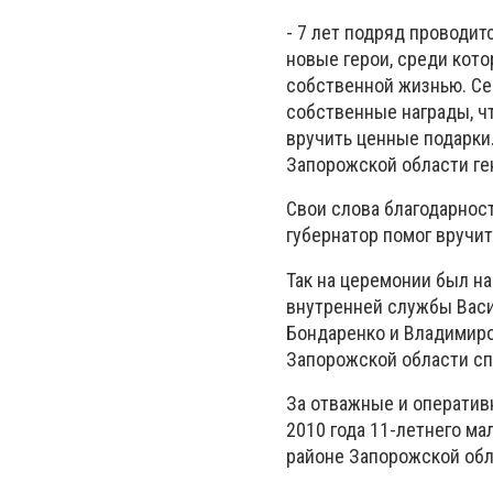
- 7 лет подряд проводит
новые герои, среди кот
собственной жизнью. Се
собственные награды, чт
вручить ценные подарки.
Запорожской области ге
Свои слова благодарнос
губернатор помог вручит
Так на церемонии был н
внутренней службы Васи
Бондаренко и Владимиро
Запорожской области сп
За отважные и оператив
2010 года 11-летнего ма
районе Запорожской обл