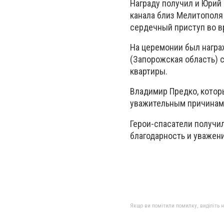
Награду получил и Юрий
канала близ Мелитополя
сердечный приступ во вр
На церемонии был награ
(Запорожская область) с
квартиры.
Владимир Предко, которы
уважительным причинам,
Герои-спасатели получил
благодарность и уважен
Якщо ви помітили помилку, виділіть нео