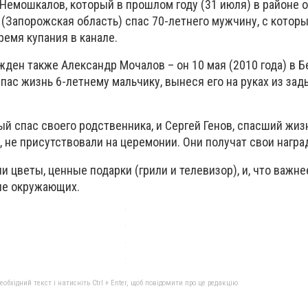
 Немошкалов, который в прошлом году (31 июля) в районе 
 (Запорожская область) спас 70-летнего мужчину, с котор
емя купания в канале.
жден также Александр Мочалов – он 10 мая (2010 года) в 
пас жизнь 6-летнему мальчику, вынеся его на руках из за
й спас своего родственника, и Сергей Генов, спасший жизн
 не присутствовали на церемонии. Они получат свои награ
и цветы, ценные подарки (грили и телевизор), и, что важне
ие окружающих.
бхідний текст і натисніть Ctrl + Enter, щоб повідомити про це редакцію