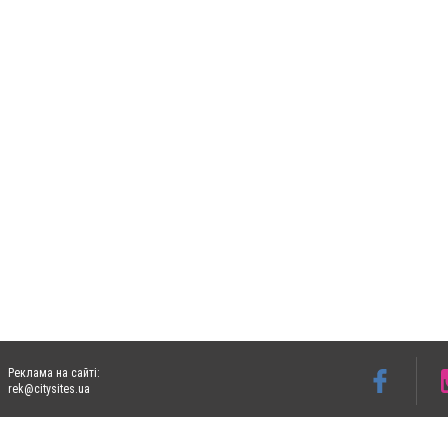
Реклама на сайті:
rek@citysites.ua
Допускається цитування матеріалів без отримання попередньої згоди 06153.com.ua з