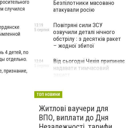
оросительного
Безпілотники масовано
ым случился
атакували росію
Повітряні сили ЗСУ
13:19
Бердянске
5 серпня
озвучили деталі нічного
дымленной
обстрілу : з десятків ракет
– жодної збитої
ь 4 детей, по
ды отдельно.
Від сьогодні Чехія припиняє
12:04
5 серпня
надавати тимчасовий
е, признание,
захист
військовозобов’язаним
українцям
ТОП НОВИНИ
Житлові ваучери для
ВПО, виплати до Дня
Незалежності, тарифи