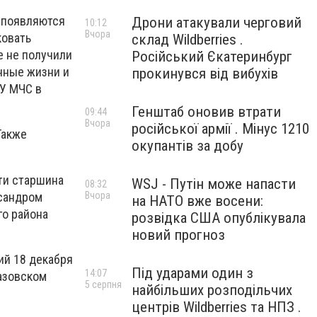
о появляются
Дрони атакували черговий
10:12
Вчора
ковать
склад Wildberries .
е не получили
Російський Єкатеринбург
енные жизни и
прокинувся від вибухів
ГУ МЧС в
Генштаб оновив втрати
09:44
Вчора
російської армії . Мінус 1210
Также
окупантів за добу
ти старшина
WSJ - Путін може напасти
08:32
ксандром
Вчора
на НАТО вже восени:
го района
розвідка США опублікувала
новий прогноз
ий 18 декабря
Під ударами один з
14:07
иазовском
5 серпня
найбільших розподільчих
центрів Wildberries та НПЗ .