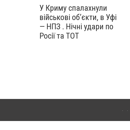
У Криму спалахнули
військові об’єкти, в Уфі
— НПЗ . Нічні удари по
Росії та ТОТ
ердянська. Для інтернет-видань обов'язкове розміщення прямого, відкритого для