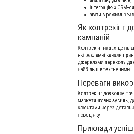
аналітику дзвінків;
інтеграцію з CRM-с
звіти в режимі реал
Як колтрекінг 
кампаній
Колтрекінг надає деталь
які рекламні канали при
джерелами переходу дає 
найбільш ефективними.
Переваги викор
Колтрекінг дозволяє точ
маркетингових зусиль, д
клієнтами через детальни
поведінку.
Приклади успіш