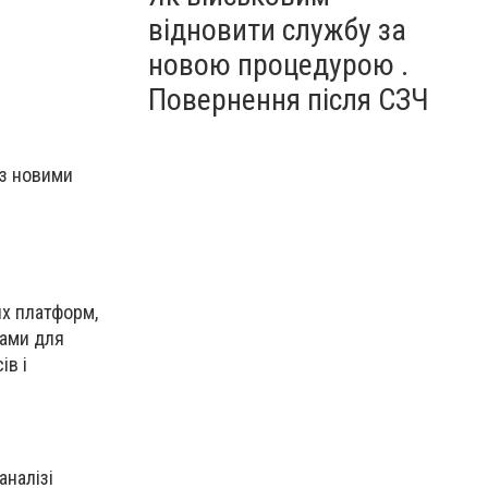
відновити службу за
новою процедурою .
Повернення після СЗЧ
 з новими
их платформ,
тами для
ів і
аналізі