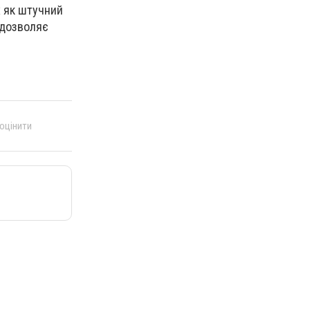
х як штучний
 дозволяє
 оцінити