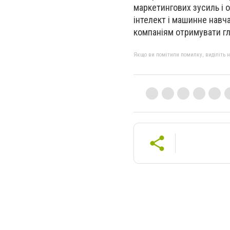
маркетингових зусиль і о
інтелект і машинне навч
компаніям отримувати гл
Якщо ви помітили помилку, виділіть нео