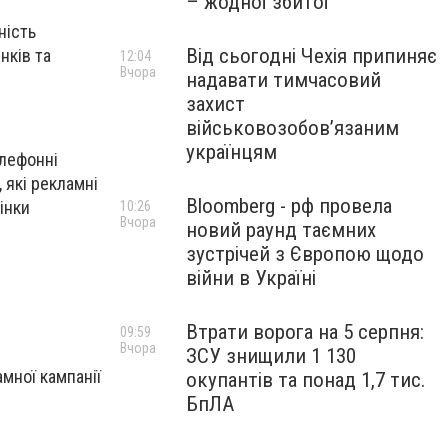
– жодної збитої
ність
Від сьогодні Чехія припиняє
нків та
12:04
Вчора
надавати тимчасовий
захист
військовозобов’язаним
українцям
елефонні
 які рекламні
Bloomberg - рф провела
інки
10:26
Вчора
новий раунд таємних
зустрічей з Європою щодо
війни в Україні
Втрати ворога на 5 серпня:
09:59
Вчора
ЗСУ знищили 1 130
амної кампанії
окупантів та понад 1,7 тис.
БпЛА