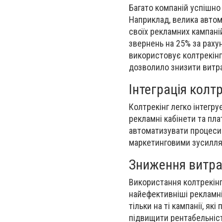
Багато компаній успішно
Наприклад, велика автом
своїх рекламних кампаній
звернень на 25% за раху
використовує колтрекінг
дозволило знизити витра
Інтеграція колт
Колтрекінг легко інтегру
рекламні кабінети та пл
автоматизувати процеси 
маркетинговими зусилля
Зниження витра
Використання колтрекінг
найефективніші рекламні
тільки на ті кампанії, я
підвищити рентабельніст