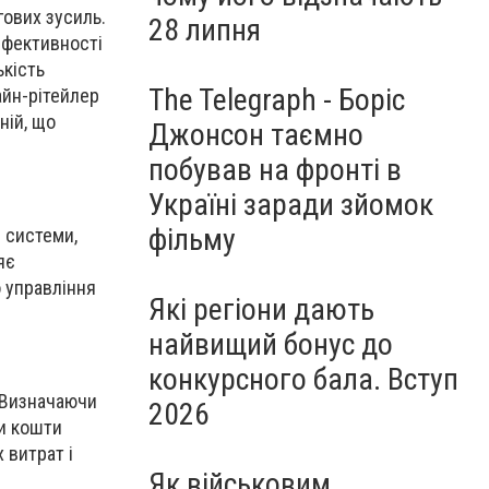
гових зусиль.
28 липня
ефективності
ькість
The Telegraph - Боріс
айн-рітейлер
ній, що
Джонсон таємно
побував на фронті в
Україні заради зйомок
фільму
і системи,
яє
о управління
Які регіони дають
найвищий бонус до
конкурсного бала. Вступ
 Визначаючи
2026
чи кошти
 витрат і
Як військовим