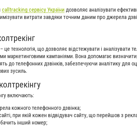
я
calltracking сервісу України
дозволяє аналізувати ефектив
тимізувати витрати завдяки точним даним про джерела дзві
колтрекінг
g) – це технологія, що дозволяє відстежувати і аналізувати т
ними маркетинговими кампаніями. Вона допомагає визначити,
ять до телефонних дзвінків, забезпечуючи аналітику для оц
вих зусиль.
 колтрекінгу
інгу включають:
рела кожного телефонного дзвінка;
сайті, при якій кожен відвідувач сайту, що перейшов з рекл
 бачить інший номер;