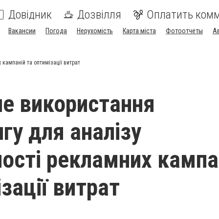
Довідник
Дозвілля
Оплатить ком
Вакансии
Погода
Нерухомість
Карта міста
Фотоотчеты
А
кампаній та оптимізації витрат
е використання
гу для аналізу
ості рекламних кампа
зації витрат