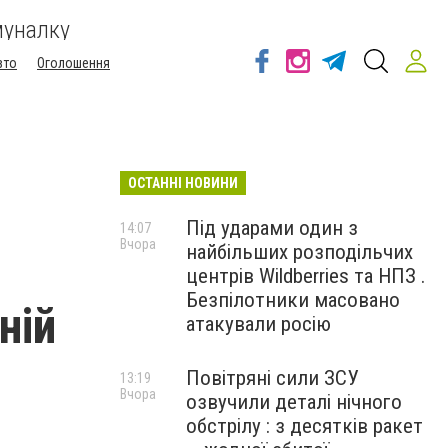
муналку
вто
Оголошення
ОСТАННІ НОВИНИ
Під ударами один з
14:07
Вчора
найбільших розподільчих
центрів Wildberries та НПЗ .
Безпілотники масовано
ній
атакували росію
Повітряні сили ЗСУ
13:19
Вчора
озвучили деталі нічного
обстрілу : з десятків ракет