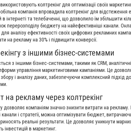
 використовують колтрекінг для оптимізації своїх маркетин
обільна компанія впровадила колтрекінг для відстеження 
 в інтернеті та телебаченні, що дозволило їм збільшити кіл
нок перерозподілу бюджету на найефективніші канали. Онл
 для аналізу ефективності своїх цифрових рекламних кампа
ти на рекламу на 30% і підвищити конверсії.
рекінгу з іншими бізнес-системами
ється з іншими бізнес-системами, такими як CRM, аналітичн
атформи управління маркетинговими кампаніями. Це дозвол
збору і аналізу даних, забезпечуючи комплексний підхід д
ми.
т на рекламу через колтрекінг
у дозволяє компаніям значно знизити витрати на рекламу.
 канали і стратегії, можна оптимізувати бюджет, витрачаю
кі приносять реальні результати. Це дозволяє уникнути марних
ь інвестицій в маркетинг.