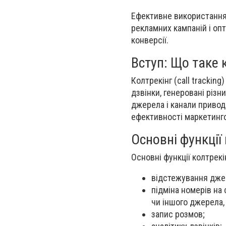
Ефективне використанн
рекламних кампаній і оп
конверсії.
Вступ: Що таке 
Колтрекінг (call trackin
дзвінки, генеровані різ
джерела і канали привод
ефективності маркетинго
Основні функції
Основні функції колтрек
відстежування дже
підміна номерів на 
чи іншого джерела,
запис розмов;