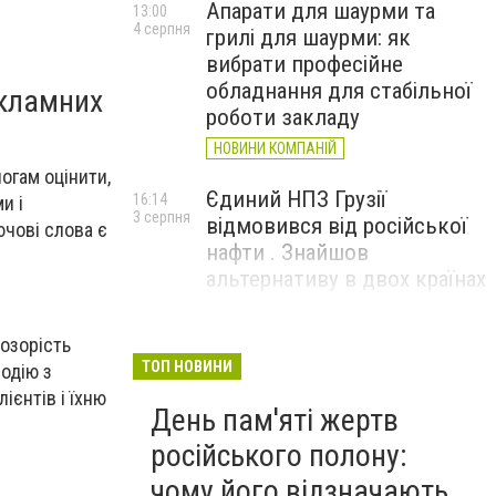
Апарати для шаурми та
13:00
4 серпня
грилі для шаурми: як
вибрати професійне
обладнання для стабільної
екламних
роботи закладу
НОВИНИ КОМПАНІЙ
огам оцінити,
Єдиний НПЗ Грузії
16:14
и і
3 серпня
відмовився від російської
ючові слова є
нафти . Знайшов
альтернативу в двох країнах
До чого призвели атаки
15:16
озорість
3 серпня
ЗСУ на Wildberries . 200 млрд
ТОП НОВИНИ
одію з
збитків і ризик краху банків
ієнтів і їхню
День пам'яті жертв
рф
російського полону:
чому його відзначають