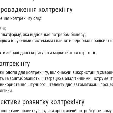
ровадження колтрекінгу
ення колтрекінгу слід:
ачі;
 платформу, яка відповідає потребам бізнесу;
ацію з існуючими системами і навчити персонал працювати
ти зібрані дані і коригувати маркетингові стратегії.
колтрекінгу
технологій для колтрекінгу, включаючи використання хмарн
ть і масштабованість, інтеграцію з аналітичними інструмен
 використання штучного інтелекту для автоматизації процес
літики.
ективи розвитку колтрекінгу
ерспективи розвитку завдяки зростаючій потребі у точному 