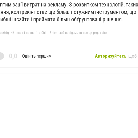
птимізації витрат на рекламу. З розвитком технологій, таки
ання, колтрекінг стає ще більш потужним інструментом, що
ибші інсайти і приймати більш обґрунтовані рішення.
бхідний текст і натисніть Ctrl + Enter, щоб повідомити про це редакцію
0,0
Оцініть першим
Авторизуйтесь
, щоб