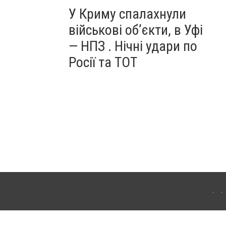
У Криму спалахнули
військові об’єкти, в Уфі
— НПЗ . Нічні удари по
Росії та ТОТ
ердянська. Для інтернет-видань обов'язкове розміщення прямого, відкритого для