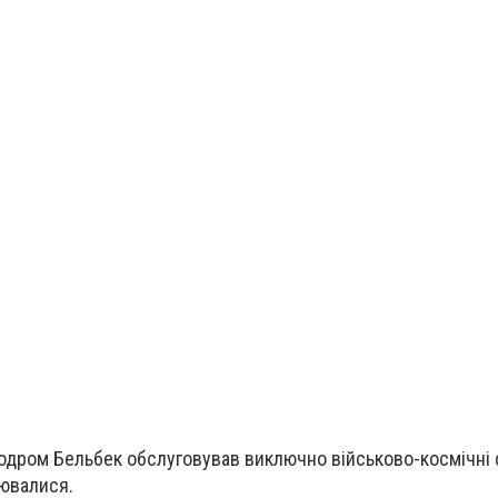
родром Бельбек обслуговував виключно військово-космічні 
нювалися.