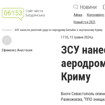
Новини
Афіша
Коронавірус
Новый год 2021
Головна
ЗСУ нанесли ракетний удар по аеродрому Бельбек в окупованому Криму
17:35, 15 травня 2024 р.
ЗСУ нане
Ефименко Анастасия
аеродром
Криму
Вночі Севастополь опин
Развожаєва, “ППО знищил