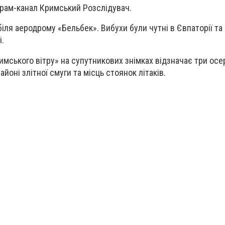
грам-канал Кримський Розслідувач.
іля аеродрому «Бельбек». Вибухи були чутні в Євпаторії та
.
имського вітру» на супутникових знімках відзначає три ос
йоні злітної смуги та місць стоянок літаків.