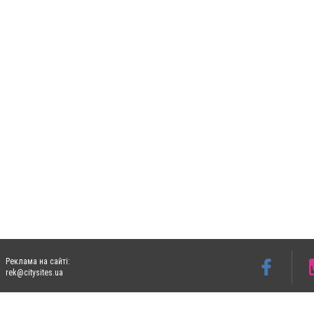
Реклама на сайті:
rek@citysites.ua
Допускається цитування матеріалів без отримання попередньої згоди 06153.com.ua з