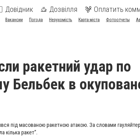
Довідник
Дозвілля
Оплатить ком
Вакансии
Погода
Нерухомість
Карта міста
Фотоотчеты
А
сли ракетний удар по
у Бельбек в окупова
ився під масованою ракетною атакою. За словами гауляйте
а кілька ракет”.