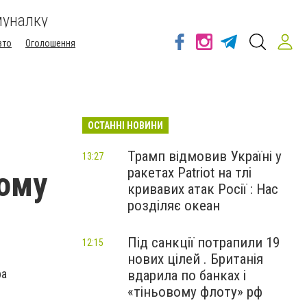
муналку
вто
Оголошення
ОСТАННІ НОВИНИ
Трамп відмовив Україні у
13:27
ракетах Patriot на тлі
ному
кривавих атак Росії : Нас
розділяє океан
Під санкції потрапили 19
12:15
нових цілей . Британія
ра
вдарила по банках і
«тіньовому флоту» рф