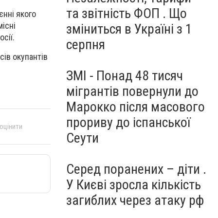
та звітність ФОП . Що
єнні якого
місні
зміниться в Україні з 1
сії.
серпня
сів окупантів
ЗМІ - Понад 48 тисяч
мігрантів повернули до
Марокко після масового
прориву до іспанської
 оцінити
Сеути
Серед поранених – діти .
У Києві зросла кількість
загиблих через атаку рф