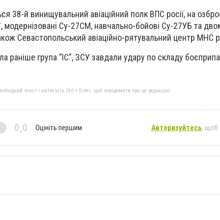
ся 38-й винищувальний авіаційний полк ВПС росії, на озбро
7, модернізовані Су-27СМ, навчально-бойові Су-27УБ та дво
акож Севастопольський авіаційно-рятувальний центр МНС ро
а раніше група “ІС”, ЗСУ завдали удару по складу боєприпа
бхідний текст і натисніть Ctrl + Enter, щоб повідомити про це редакцію
0,0
Оцініть першим
Авторизуйтесь
, щоб