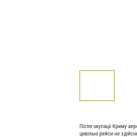
Після окупації Криму ае
цивільні рейси не здійс