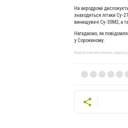
На аеродромі дислокуєть
знаходяться літаки Су-2
винищувачі Су-30М2, а т
Нагадаємо, як повідомлял
у Сорокиному.
Якщо ви помітили помилку, виділіть нео