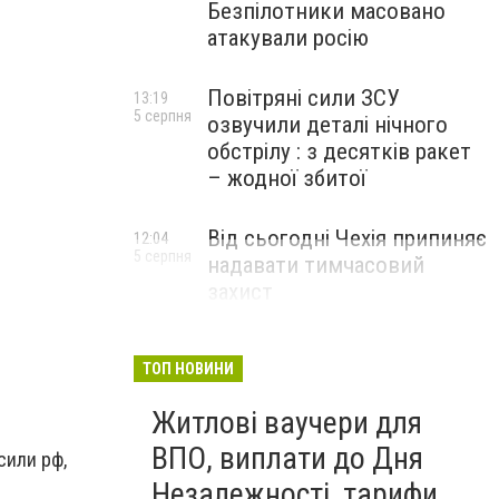
Безпілотники масовано
атакували росію
Повітряні сили ЗСУ
13:19
5 серпня
озвучили деталі нічного
обстрілу : з десятків ракет
– жодної збитої
Від сьогодні Чехія припиняє
12:04
5 серпня
надавати тимчасовий
захист
військовозобов’язаним
українцям
ТОП НОВИНИ
Житлові ваучери для
ВПО, виплати до Дня
сили рф,
Незалежності, тарифи