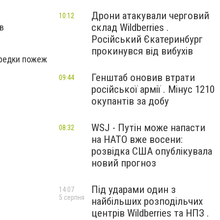
Дрони атакували черговий
10:12
склад Wildberries .
 в
Російський Єкатеринбург
прокинувся від вибухів
ередки пожеж
Генштаб оновив втрати
09:44
російської армії . Мінус 1210
окупантів за добу
WSJ - Путін може напасти
08:32
на НАТО вже восени:
розвідка США опублікувала
новий прогноз
Під ударами один з
14:07
5 серпня
найбільших розподільчих
центрів Wildberries та НПЗ .