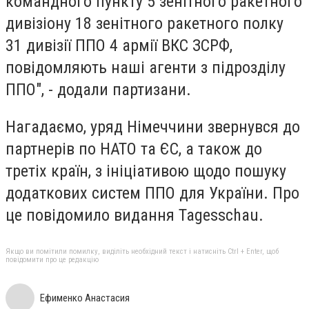
командного пункту 5 зенітного ракетного
дивізіону 18 зенітного ракетного полку
31 дивізії ППО 4 армії ВКС ЗСРФ,
повідомляють наші агенти з підрозділу
ППО", - додали партизани.
Нагадаємо, уряд Німеччини звернувся до
партнерів по НАТО та ЄС, а також до
третіх країн, з ініціативою щодо пошуку
додаткових систем ППО для України. Про
це повідомило видання Tagesschau.
Якщо ви помітили помилку, виділіть необхідний текст і натисніть Ctrl + Enter, щоб
повідомити про це редакцію
Ефименко Анастасия