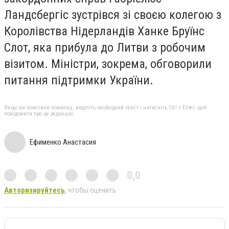
Ландсбергіс зустрівся зі своєю колегою з
Королівства Нідерландів Ханке Бруїнс
Слот, яка прибула до Литви з робочим
візитом. Міністри, зокрема, обговорили
питання підтримки України.
Якщо ви помітили помилку, виділіть необхідний текст і натисніть Ctrl + Enter, щоб
повідомити про це редакцію
Ефименко Анастасия
0,0
Авторизируйтесь
, чтобы оценить