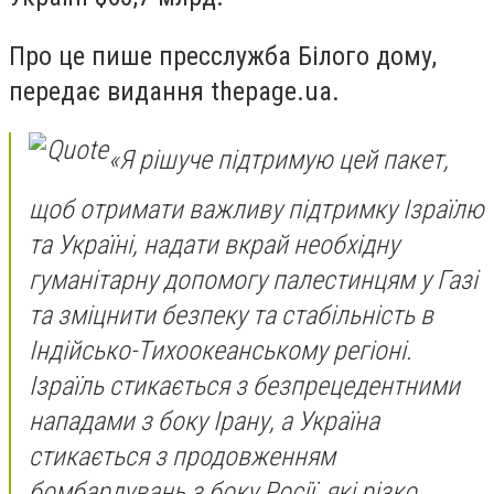
Про це пише пресслужба Білого дому,
передає видання thepage.ua.
«Я рішуче підтримую цей пакет,
щоб отримати важливу підтримку Ізраїлю
та Україні, надати вкрай необхідну
гуманітарну допомогу палестинцям у Газі
та зміцнити безпеку та стабільність в
Індійсько-Тихоокеанському регіоні.
Ізраїль стикається з безпрецедентними
нападами з боку Ірану, а Україна
стикається з продовженням
бомбардувань з боку Росії, які різко