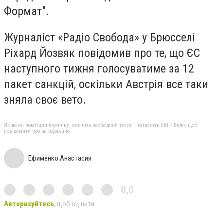
Формат"
.
Журналіст «Радіо Свобода» у Брюсселі
Ріхард Йозвяк повідомив про те, що ЄС
наступного тижня голосуватиме за 12
пакет санкцій, оскільки Австрія все таки
зняла своє вето.
Якщо ви помітили помилку, виділіть необхідний текст і натисніть Ctrl + Enter, щоб
повідомити про це редакцію
Ефименко Анастасия
0,0
Авторизуйтесь
, щоб оцінити