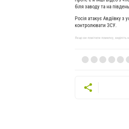
біля заводу та на південь
Росія атакує Авдіївку з у
контролювати ЗСУ.
Якщо ви помітили помилку, виділіть нео