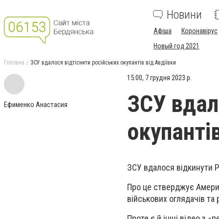
Новини
Афіша
Коронавірус
Новый год 2021
Головна
ЗСУ вдалося відтіснити російських окупантів від Авдіївки
15:00, 7 грудня 2023 р.
ЗСУ вдал
Ефименко Анастасия
окупантів
ЗСУ вдалося відкинути Ро
Про це стверджує Америк
військових оглядачів та 
Проте є й інші відео з «