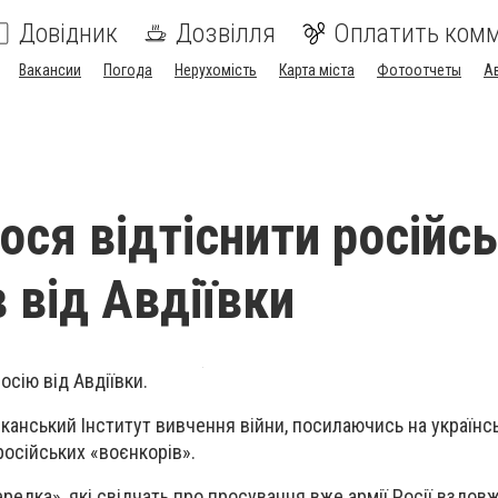
Довідник
Дозвілля
Оплатить ком
Вакансии
Погода
Нерухомість
Карта міста
Фотоотчеты
А
ося відтіснити російс
 від Авдіївки
сію від Авдіївки.
анський Інститут вивчення війни, посилаючись на українс
російських «воєнкорів».
передка», які свідчать про просування вже армії Росії вздовж