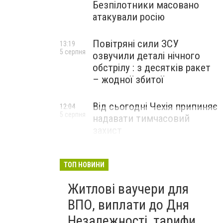
Безпілотники масовано
атакували росію
Повітряні сили ЗСУ
13:19
5 серпня
озвучили деталі нічного
обстрілу : з десятків ракет
– жодної збитої
Від сьогодні Чехія припиняє
12:04
5 серпня
надавати тимчасовий
захист
військовозобов’язаним
українцям
ТОП НОВИНИ
Житлові ваучери для
ВПО, виплати до Дня
Незалежності, тарифи