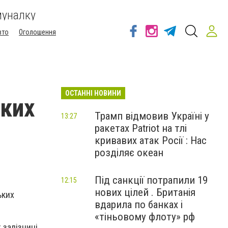
муналку
вто
Оголошення
ОСТАННІ НОВИНИ
ьких
Трамп відмовив Україні у
13:27
ракетах Patriot на тлі
кривавих атак Росії : Нас
розділяє океан
Під санкції потрапили 19
12:15
нових цілей . Британія
ьких
вдарила по банках і
«тіньовому флоту» рф
 залізниці