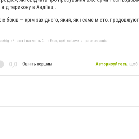
 від терикону в Авдіївці.
сіх боків — крім західного, який, як і саме місто, продовжую
бхідний текст і натисніть Ctrl + Enter, щоб повідомити про це редакцію
0,0
Оцініть першим
Авторизуйтесь
, щоб