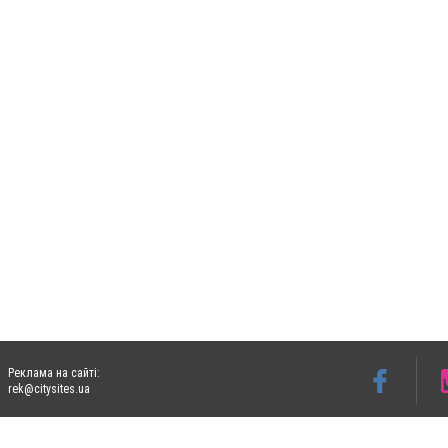
Реклама на сайті:
rek@citysites.ua
Допускається цитування матеріалів без отримання попередньої згоди 06153.com.ua з