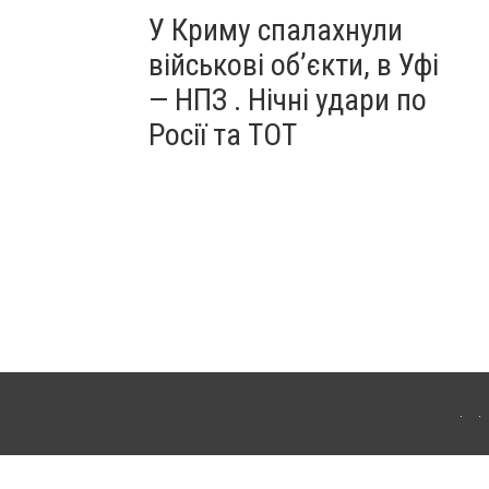
У Криму спалахнули
військові об’єкти, в Уфі
— НПЗ . Нічні удари по
Росії та ТОТ
ердянська. Для інтернет-видань обов'язкове розміщення прямого, відкритого для