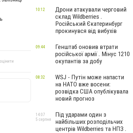
Дрони атакували черговий
10:12
склад Wildberries .
ть
Російський Єкатеринбург
прокинувся від вибухів
Генштаб оновив втрати
09:44
російської армії . Мінус 1210
окупантів за добу
 оцінити
WSJ - Путін може напасти
08:32
на НАТО вже восени:
розвідка США опублікувала
новий прогноз
Під ударами один з
14:07
5 серпня
найбільших розподільчих
центрів Wildberries та НПЗ .