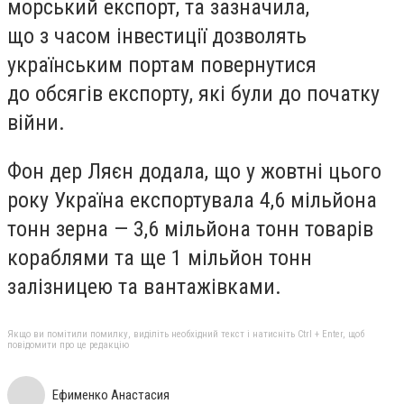
морський експорт, та зазначила,
що з часом інвестиції дозволять
українським портам повернутися
до обсягів експорту, які були до початку
війни.
Фон дер Ляєн додала, що у жовтні цього
року Україна експортувала 4,6 мільйона
тонн зерна — 3,6 мільйона тонн товарів
кораблями та ще 1 мільйон тонн
залізницею та вантажівками.
Якщо ви помітили помилку, виділіть необхідний текст і натисніть Ctrl + Enter, щоб
повідомити про це редакцію
Ефименко Анастасия