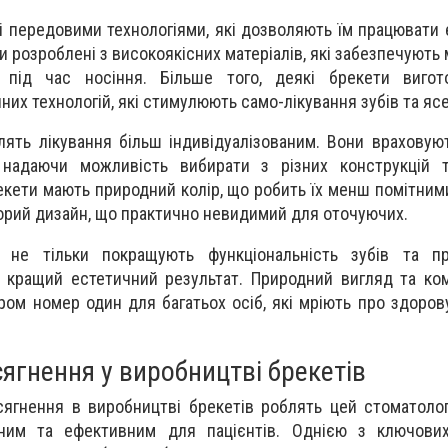
і передовими технологіями, які дозволяють їм працювати 
и розроблені з високоякісних матеріалів, які забезпечуют
 під час носіння. Більше того, деякі брекети вигот
их технологій, які стимулюють само-лікування зубів та ясе
блять лікування більш індивідуалізованим. Вони враховую
, надаючи можливість вибирати з різних конструкцій т
екети мають природний колір, що робить їх менш помітними
орий дизайн, що практично невидимий для оточуючих.
и не тільки покращують функціональність зубів та пр
 кращий естетичний результат. Природний вигляд та ко
ром номер один для багатьох осіб, які мріють про здоров
сягнення у виробництві брекетів
осягнення в виробництві брекетів роблять цей стоматоло
ним та ефективним для пацієнтів. Однією з ключових