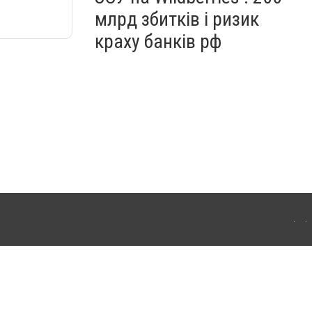
млрд збитків і ризик
краху банків рф
ердянська. Для інтернет-видань обов'язкове розміщення прямого, відкритого для
лама" публікуються на правах реклами.