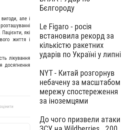
Бєлгороду
вигоди, але і
Le Figaro - росія
 розташуванні
Пацієнти, які
встановила рекорд за
вого життя і
кількістю ракетних
ударів по Україні у липні
сть лікування
ля досягнення
NYT - Китай розгорнув
небачену за масштабом
мережу спостереження
за іноземцями
 оцінити
До чого призвели атаки
ЗСУ на Wildberries . 200