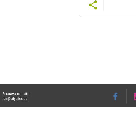
Реклама на сайті:
rek@citysites.ua
Допускається цитування матеріалів без отримання попередньої згоди 06153.com.ua з
пошукових систем гіперпосилання на цитовані статті не нижче другого абзацу в тек
Матеріали з плашками "Новини компаній", "Промо", "Партнерський матеріал", "Партнер