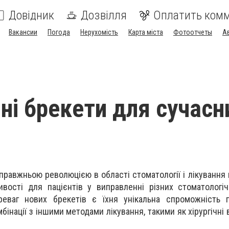
Довідник
Дозвілля
Оплатить ком
Вакансии
Погода
Нерухомість
Карта міста
Фотоотчеты
А
йні брекети для сучасн
правжньою революцією в області стоматології і лікування 
вості для пацієнтів у виправленні різних стоматологі
еваг нових брекетів є їхня унікальна спроможність 
омбінації з іншими методами лікування, такими як хірургічні