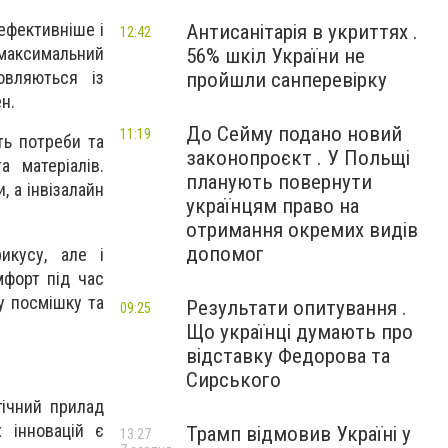
ефективніше і
Антисанітарія в укриттях .
12:42
ь максимальний
56% шкіл України не
овляються із
пройшли санперевірку
н.
До Сейму подано новий
11:19
ть потреби та
законопроєкт . У Польщі
а матеріалів.
планують повернути
, а інвізалайн
українцям право на
отримання окремих видів
допомог
икусу, але і
мфорт під час
у посмішку та
Результати опитування .
09:25
Що українці думають про
відставку Федорова та
Сирського
гічний прилад
 інновацій є
Трамп відмовив Україні у
13:27