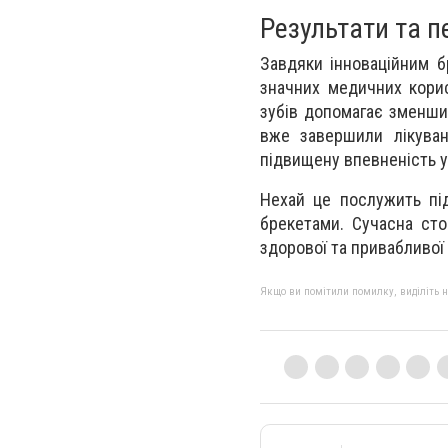
Результати та п
Завдяки інноваційним бр
значних медичних корис
зубів допомагає зменшит
вже завершили лікуван
підвищену впевненість у 
Нехай це послужить під
брекетами. Сучасна ст
здорової та привабливої
Якщо ви помітили помилку, виділіть нео