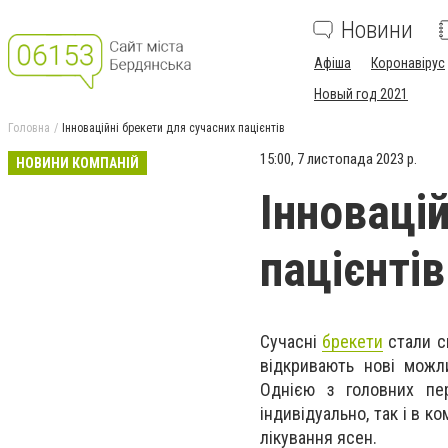
Новини
Афіша
Коронавірус
Новый год 2021
Головна
Інноваційні брекети для сучасних пацієнтів
15:00, 7 листопада 2023 р.
НОВИНИ КОМПАНІЙ
Інноваці
пацієнтів
Сучасні
брекети
стали с
відкривають нові можли
Однією з головних пер
індивідуально, так і в к
лікування ясен.