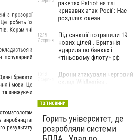
7 серпня
ракетах Patriot на тлі
кривавих атак Росії : Нас
ені з прозорої
розділяє океан
 Це робить їх
тів. Керамічні
Під санкції потрапили 19
12:15
7 серпня
нових цілей . Британія
вдарила по банках і
 складається з
«тіньовому флоту» рф
йн популярний
Дрони атакували черговий
10:12
Деякі брекети
7 серпня
склад Wildberries .
ння і мови. Це
Російський Єкатеринбург
я та знижуючи
прокинувся від вибухів
ТОП НОВИНИ
 стоматологам
Горить університет, де
 у виробництві
розробляли системи
го результату
БПЛА . Удар по