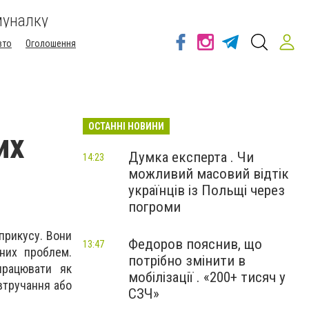
муналку
вто
Оголошення
ОСТАННІ НОВИНИ
их
Думка експерта . Чи
14:23
можливий масовий відтік
українців із Польщі через
погроми
прикусу. Вони
Федоров пояснив, що
13:47
чних проблем.
потрібно змінити в
працювати як
мобілізації . «200+ тисяч у
 втручання або
СЗЧ»