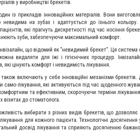
ріалів у виробництві брекетів.
один із прикладів інноваційних матеріалів. Вони виготовл
о невидима на зубах і адаптується до їхнього кольору.
ацієнтів, які прагнуть дискретності під час носіння бреке
внюють зуби, забезпечуючи максимальний комфорт.
інвізалайн, що відомий як "невидимий брекет". Ця система
можна видаляти для їжі і гігієнічних процедур. Інвізала
, які цінують комфорт і невидимість лікування.
 також включають у себе інноваційні механізми брекетів. 
и само-лікування, які активуються під час щоденного жува
 комфортним та ефективним, скорочуючи терміни лікуванн
х візитах до стоматолога.
ожливість вибирати з різних видів брекетів, що дозволяє
 лікування для кожного пацієнта. Технологічні досягнення
гальний досвід лікування та сприяють досягненню бажано