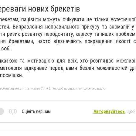
ереваги нових брекетів
екетам, пацієнти можуть очікувати не тільки естетичної 
тей. Виправлення неправильного прикусу та аномалій у
и ризик розвитку пародонтиту, карієсу та інших проблем. 
ня брекетами, часто відзначають покращення якості с
собі.
казкою та мотивацією для всіх, хто розглядає можливі
оматологія відкриває перед вами безліч можливостей д
 посмішки.
бхідний текст і натисніть Ctrl + Enter, щоб повідомити про це редакцію
0,0
Оцініть першим
Авторизуйтесь
, щоб