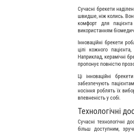
Сучасні брекети наділен
швидше, ніж колись. Вон
комфорт для пацієнта
використанням біомедичн
Інноваційні брекети ро
цілі кожного пацієнта
Наприклад, керамічні бр
пропонує повністю проз
Ці інноваційні брекет
забезпечують пацієнтам
носіння роблять їх вибо
впевненість у собі.
Технологічні до
Сучасні технологічні д
більш доступним, зруч