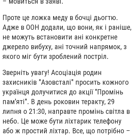
– мовиться в заяві.
Проте це ложка меду в бочці дьогтю.
Адже в ООН додали, що вони, як і раніше,
не можуть встановити ані конкретне
джерело вибуху, ані точний напрямок, з
якого міг бути зроблений постріл.
Зверніть увагу!
Асоціація родин
захисників "Азовсталі" просить кожного
українця долучитися до акції "Промінь
пам'яті". В день роковин теракту,
29
липня о 21:30,
направте промінь світла в
небо. Це може бути ліхтарик телефону
або ж простий ліхтар. Все, що потрібно –