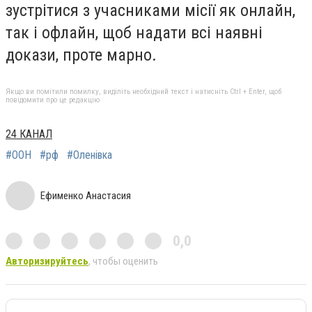
зустрітися з учасниками місії як онлайн,
так і офлайн, щоб надати всі наявні
докази, проте марно.
Якщо ви помітили помилку, виділіть необхідний текст і натисніть Ctrl + Enter, щоб
повідомити про це редакцію
24 КАНАЛ
#ООН
#рф
#Оленівка
Ефименко Анастасия
0,0
Авторизируйтесь
, чтобы оценить